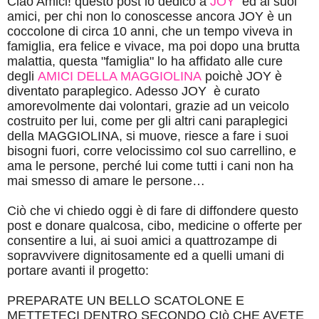
Ciao Amici! questo post lo dedico a
JOY
ed ai suoi
amici, per chi non lo conoscesse ancora
JOY è un
coccolone di circa 10 anni, che un tempo viveva in
famiglia, era felice e vivace, ma poi dopo una brutta
malattia, questa "famiglia" lo ha affidato alle cure
degli
AMICI DELLA MAGGIOLINA
poichè JOY è
diventato paraplegico. Adesso JOY è curato
amorevolmente dai volontari, grazie ad un veicolo
costruito per lui, come per gli altri cani paraplegici
della MAGGIOLINA, si muove, riesce a fare i suoi
bisogni fuori, corre velocissimo col suo carrellino, e
ama le persone, perché lui come tutti i cani non ha
mai smesso di amare le persone…
Ciò che vi chiedo oggi è di fare di diffondere questo
post e donare qualcosa, cibo, medicine o offerte per
consentire a lui, ai suoi amici a quattrozampe di
sopravvivere dignitosamente ed a quelli umani di
portare avanti il progetto:
PREPARATE UN BELLO SCATOLONE E
METTETECI DENTRO SECONDO CIò CHE AVETE