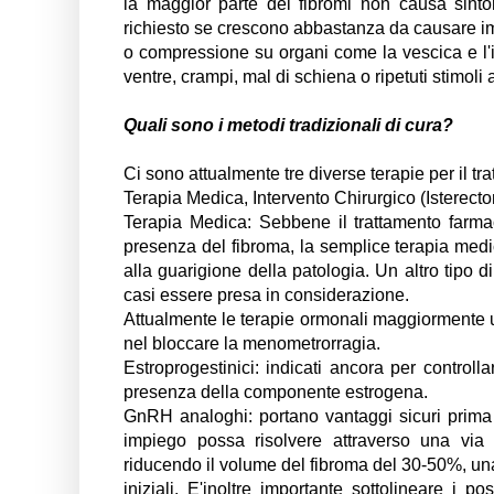
la maggior parte dei fibromi non causa sintom
richiesto se crescono abbastanza da causare im
o compressione su organi come la vescica e l'in
ventre, crampi, mal di schiena o ripetuti stimoli a
Quali sono i metodi tradizionali di cura?
Ci sono attualmente tre diverse terapie per il tr
Terapia Medica, Intervento Chirurgico (Isterec
Terapia Medica: Sebbene il trattamento farmaco
presenza del fibroma, la semplice terapia medic
alla guarigione della patologia. Un altro tipo d
casi essere presa in considerazione.
Attualmente le terapie ormonali maggiormente uti
nel bloccare la menometrorragia.
Estroprogestinici: indicati ancora per controll
presenza della componente estrogena.
GnRH analoghi: portano vantaggi sicuri prima 
impiego possa risolvere attraverso una via
riducendo il volume del fibroma del 30-50%, una 
iniziali. E'inoltre importante sottolineare i po