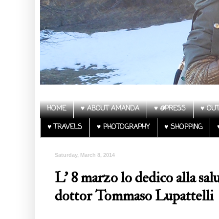
HOME
♥ ABOUT AMANDA
♥ @PRESS
♥ OUT
♥ TRAVELS
♥ PHOTOGRAPHY
♥ SHOPPING
Saturday, March 8, 2014
L' 8 marzo lo dedico alla sal
dottor Tommaso Lupattelli