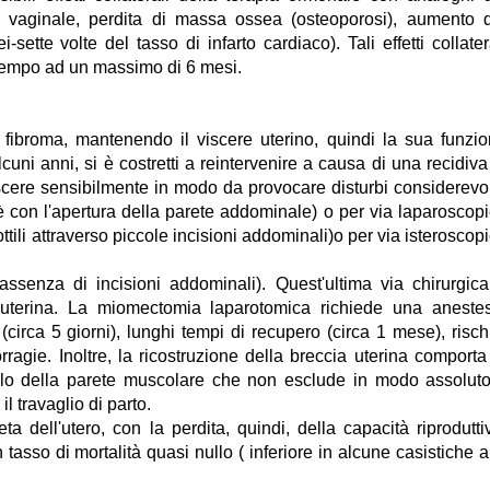
fia vaginale, perdita di massa ossea (osteoporosi), aumento 
ette volte del tasso di infarto cardiaco). Tali effetti collater
 tempo ad un massimo di 6 mesi.
fibroma, mantenendo il viscere uterino, quindi la sua funzi
lcuni anni, si è costretti a reintervenire a causa di una recidiva
rescere sensibilmente in modo da provocare disturbi considerevol
 con l'apertura della parete addominale) o per via laparoscop
ottili attraverso piccole incisioni addominali)o per via isteroscop
 assenza di incisioni addominali). Quest'ultima via chirurgic
à uterina. La miomectomia laparotomica richiede una aneste
irca 5 giorni), lunghi tempi di recupero (circa 1 mese), risch
ragie. Inoltre, la ricostruzione della breccia uterina comporta
ello della parete muscolare che non esclude in modo assoluto
il travaglio di parto.
ta dell'utero, con la perdita, quindi, della capacità riprodutti
tasso di mortalità quasi nullo ( inferiore in alcune casistiche a