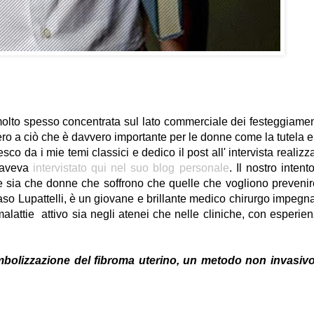
 molto spesso concentrata sul lato commerciale dei festeggiamen
o a ciò che è davvero importante per le donne come la tutela e
co da i mie temi classici e dedico il post all' intervista realizz
o aveva
intervistato qui nel suo blog personale
. Il nostro intent
e sia che donne che soffrono che quelle che vogliono prevenir
o Lupattelli, è un giovane e brillante medico chirurgo impegn
malattie attivo sia negli atenei che nelle cliniche, con esperie
embolizzazione del fibroma uterino, un metodo non invasiv