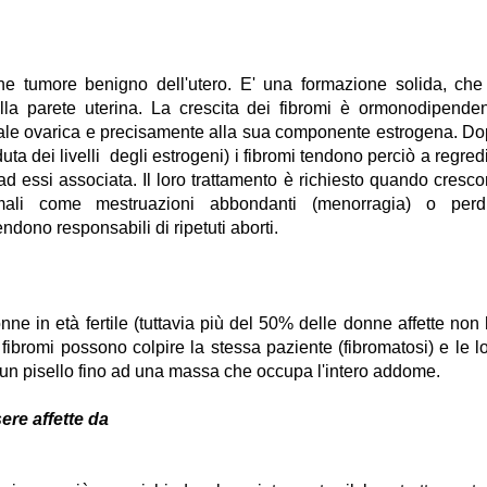
ne tumore benigno dell'utero. E' una formazione solida, che
ella parete uterina. La crescita dei fibromi è ormonodipende
onale ovarica e precisamente alla sua componente estrogena. D
ta dei livelli degli estrogeni) i fibromi tendono perciò a regred
d essi associata. Il loro trattamento è richiesto quando cresc
ali come mestruazioni abbondanti (menorragia) o perdi
ndono responsabili di ripetuti aborti.
onne in età fertile (tuttavia più del 50% delle donne affette non
fibromi possono colpire la stessa paziente (fibromatosi) e le l
 un pisello fino ad una massa che occupa l'intero addome.
ere affette da