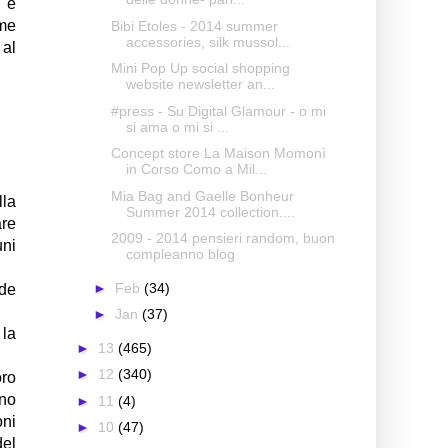
o è
ome
Bibi Etoles - 2014 summer
accessories, silk mussol...
 al
Mini Pop Up social shopping
website newsletter an...
#press - Su Digital Glamour - o mi
si ama o mi si ...
Concept store La Maison Momonì
in Corso Como a Mil...
Mia Bag and Gaelle Bonheur
lla
Summer 2014 collection....
are
2009 - 2014 pensieri random, buon
uni
compleanno blog
►
Feb
(34)
ede
►
Jan
(37)
 la
►
13
(465)
►
12
(340)
oro
ano
►
11
(4)
oni
►
10
(47)
del