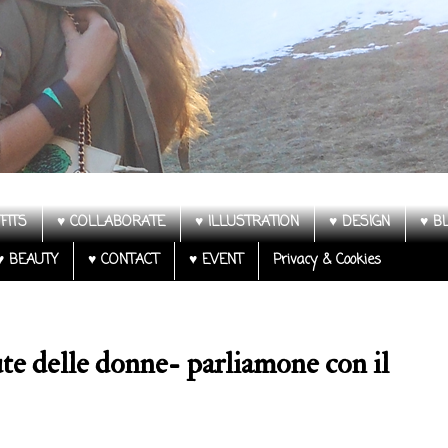
FITS
♥ COLLABORATE
♥ ILLUSTRATION
♥ DESIGN
♥ B
♥ BEAUTY
♥ CONTACT
♥ EVENT
Privacy & Cookies
ute delle donne- parliamone con il