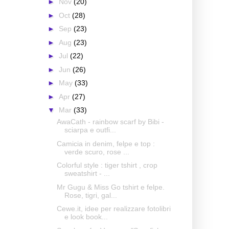
►
Nov
(20)
►
Oct
(28)
►
Sep
(23)
►
Aug
(23)
►
Jul
(22)
►
Jun
(26)
►
May
(33)
►
Apr
(27)
▼
Mar
(33)
AwaCath - rainbow scarf by Bibi -
sciarpa e outfi...
Camicia in denim, felpe e top :
verde scuro, rose ...
Colorful style : tiger tshirt , crop
sweatshirt - ...
Mr Gugu & Miss Go tshirt e felpe.
Rose, tigri, gal...
Cewe.it, idee per realizzare fotolibri
e look book...