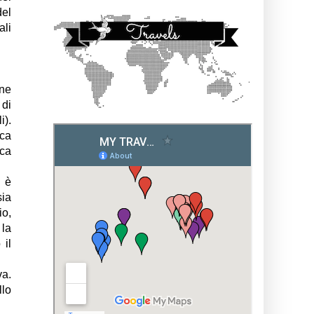
del
ali
one
 di
i).
ica
ica
a è
sia
io,
 la
 il
va.
llo