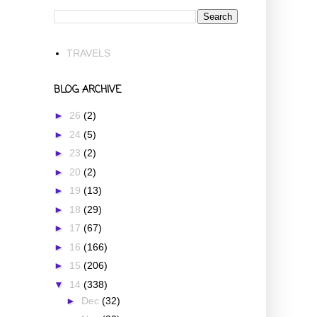
TRAVELS
BLOG ARCHIVE
►
26
(2)
►
24
(5)
►
23
(2)
►
20
(2)
►
19
(13)
►
18
(29)
►
17
(67)
►
16
(166)
►
15
(206)
▼
14
(338)
►
Dec
(32)