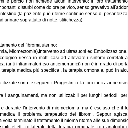
i e perciò non richiede alcun intervento; il loro trattament
portanti disturbi come dolore pelvico, senso gravativo all'add
testino (la paziente può riferire continuo senso di pesantezza
d urinare soprattutto di notte, stitichezza).
attamento del fibroma uterino:
tomia, Miomectomia),Intervento ad ultrasuoni ed Embolizzazione.
logico riesca in molti casi ad alleviare i sintomi correlati a
a (anti infiammatori e/o antiemorragici) non è in grado di port
i terapia medica più specifica , la terapia ormonale, può in alc
lizzate sono le seguenti: Progestinici: la loro indicazione risi
are i sanguinamenti, ma non utilizzabili per lunghi periodi, per
e durante l'intervento di miomectomia, ma è escluso che il l
 medica il problema terapeutico dei fibromi. Seppur agisc
volta terminato il trattamento il mioma ritorna alle sue dimensi
ssibili effetti collaterali della terapia ormonale con analoghi 