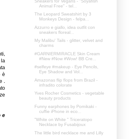
Sneakers for Vegans - "Soyafish
Animal Free" - tel...
The Leopard Sweatshirt by 3
Monkeys Design - felpa...
Azzurro e giallo, idea outfit con
sneakers floreal...
My Malibu' Tails - glitter, velvet and
charms
#GARNIERMIRACLE Skin Cream
ti,
#New #Now #Wow! BB Cre...
 la
#selfeye #makeup - Eye Pencils,
ata
Eye Shadow and Vol...
o è
Amazonas flip flops from Brazil -
e .
infradito colorate
ato
Yves Rocher Cosmetics - vegetable
nze
beauty products
Funny earphones by Pomikaki -
cuffie iPhone in eco...
o e
"White on White " Triceratopo
Necklace by Fusabijoux
The little bird necklace me and Lilly