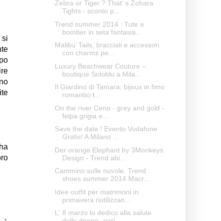
Zebra or Tiger ? That' s Zohara
Tights - sconto p...
Trend summer 2014 : Tute e
bomber in seta fantasia...
 si
Malibu’ Tails, bracciali e accessori
nte
con charms pe...
opo
Luxury Beachwear Couture –
ire
boutique Soloblu a Mila...
ono
Il Giardino di Tamara, bijoux in fimo
te
romantici t...
On the river Ceno - grey and gold -
felpa grigia e...
Save the date ! Evento Vodafone
Gratis! A Milano ...
 ha
Der orange Elephant by 3Monkeys
oro
Design - Trend abi...
Cammino sulle nuvole. Trend
shoes summer 2014 Macr...
Idee outfit per matrimoni in
primavera riutilizzan...
L' 8 marzo lo dedico alla salute
delle donne- parl...