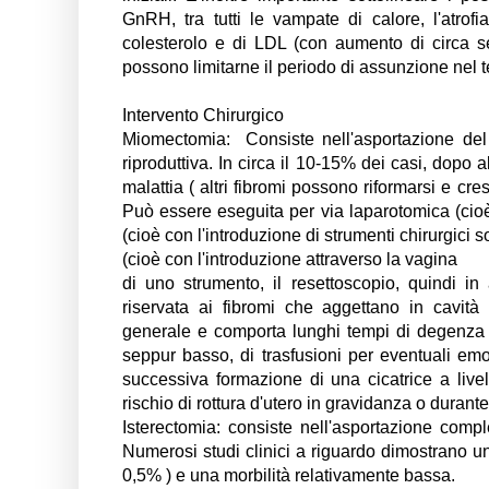
GnRH, tra tutti le vampate di calore, l'atro
colesterolo e di LDL (con aumento di circa sei-s
possono limitarne il periodo di assunzione nel
Intervento Chirurgico
Miomectomia: Consiste nell'asportazione del 
riproduttiva. In circa il 10-15% dei casi, dopo a
malattia ( altri fibromi possono riformarsi e c
Può essere eseguita per via laparotomica (cioè
(cioè con l'introduzione di strumenti chirurgici s
(cioè con l'introduzione attraverso la vagina
di uno strumento, il resettoscopio, quindi in
riservata ai fibromi che aggettano in cavit
generale e comporta lunghi tempi di degenza (c
seppur basso, di trasfusioni per eventuali emor
successiva formazione di una cicatrice a liv
rischio di rottura d'utero in gravidanza o durante 
Isterectomia: consiste nell'asportazione comple
Numerosi studi clinici a riguardo dimostrano un 
0,5% ) e una morbilità relativamente bassa.