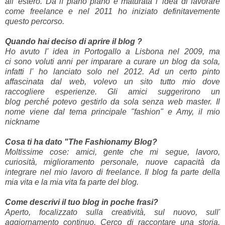
all' estero. Da lì piano piano è maturata l' idea di lavorare
come
freelance e nel 2011 ho iniziato definitavemente
questo percorso.
Quando hai deciso di aprire il blog ?
Ho avuto l' idea in Portogallo a Lisbona nel 2009, ma
ci sono voluti anni per imparare a curare un blog da sola,
infatti l' ho lanciato solo nel 2012. Ad un certo pinto
affascinata dal web, volevo un sito tutto mio dove
raccogliere esperienze. Gli amici suggerirono un
blog perché potevo gestirlo da sola senza web master. Il
nome viene dal tema principale "fashion" e Amy, il mio
nickname
Cosa ti ha dato "The Fashionamy Blog?
Moltissime cose: amici, gente che mi segue, lavoro,
curiosità, miglioramento personale, nuove capacità da
integrare nel mio lavoro di freelance. Il blog fa parte della
mia vita e la mia vita fa parte del blog.
Come descrivi il tuo blog in poche frasi?
Aperto, focalizzato sulla creatività, sul nuovo, sull'
aggiornamento continuo. Cerco di raccontare una storia,