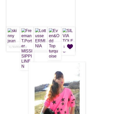
by
fashionamy
1