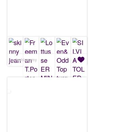
by
fashionamy
1