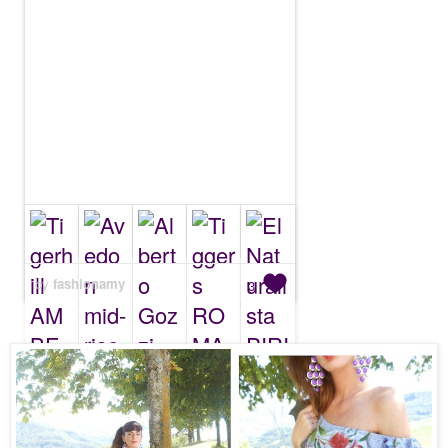
by
fashionamy
3