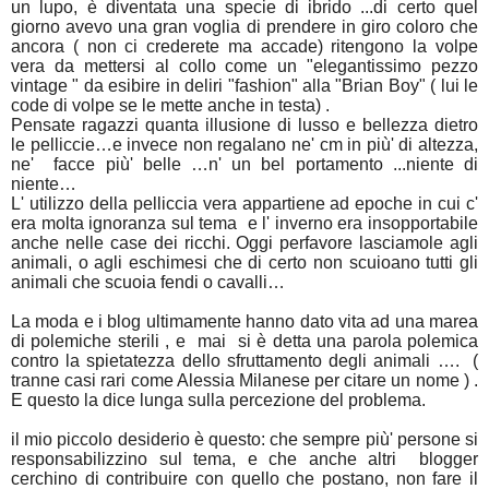
un lupo, è diventata una specie di ibrido ...di certo quel
giorno avevo una gran voglia di prendere in giro coloro che
ancora ( non ci crederete ma accade) ritengono la volpe
vera da mettersi al collo come un "elegantissimo pezzo
vintage " da esibire in deliri "fashion" alla "Brian Boy" ( lui le
code di volpe se le mette anche in testa) .
Pensate ragazzi quanta illusione di lusso e bellezza dietro
le pelliccie…e invece non regalano ne' cm in più' di altezza,
ne' facce più' belle …n' un bel portamento ...niente di
niente…
L' utilizzo della pelliccia vera appartiene ad epoche in cui c'
era molta ignoranza sul tema e l' inverno era insopportabile
anche nelle case dei ricchi. Oggi perfavore lasciamole agli
animali, o agli eschimesi che di certo non scuioano tutti gli
animali che scuoia fendi o cavalli…
La moda e i blog ultimamente hanno dato vita ad una marea
di polemiche sterili , e mai si è detta una parola polemica
contro la spietatezza dello sfruttamento degli animali …. (
tranne casi rari come Alessia Milanese per citare un nome ) .
E questo la dice lunga sulla percezione del problema.
il mio piccolo desiderio è questo: che sempre più' persone si
responsabilizzino sul tema, e che anche altri blogger
cerchino di contribuire con quello che postano, non fare il