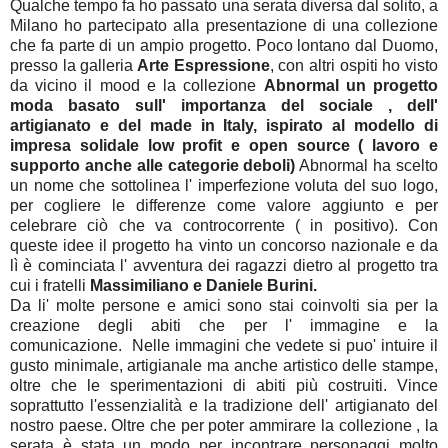
Qualche tempo fa ho passato una serata diversa dal solito, a
Milano ho partecipato alla presentazione di una collezione
che fa parte di un ampio progetto. Poco lontano dal Duomo,
presso la galleria
Arte Espressione
, con altri ospiti ho visto
da vicino il mood e la collezione
Abnormal un progetto
moda basato sull' importanza del sociale , dell'
artigianato e del made in Italy, ispirato al modello di
impresa solidale low profit e open source ( lavoro e
supporto anche alle categorie deboli)
Abnormal ha scelto
un nome che sottolinea l' imperfezione voluta del suo logo,
per cogliere le differenze come valore aggiunto e per
celebrare ciò che va controcorrente ( in positivo). Con
queste idee il progetto ha vinto un concorso nazionale e da
lì è cominciata l' avventura dei ragazzi dietro al progetto tra
cui i fratelli
Massimiliano e Daniele Burini.
Da li' molte persone e amici sono stai coinvolti sia per la
creazione degli abiti che per l' immagine e la
comunicazione. Nelle immagini che vedete si puo' intuire il
gusto minimale, artigianale ma anche artistico delle stampe,
oltre che le sperimentazioni di abiti più costruiti. Vince
soprattutto l'essenzialità e la tradizione dell' artigianato del
nostro paese. Oltre che per poter ammirare la collezione , la
serata è stata un modo per incontrare personaggi molto