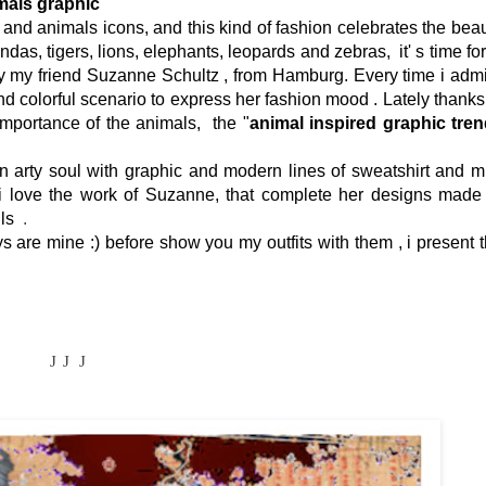
imals graphic
and animals icons, and this kind of fashion celebrates the bea
das, tigers, lions, elephants, leopards and zebras, it' s time for 
y my friend Suzanne Schultz , from Hamburg. Every time i adm
d colorful scenario to express her fashion mood . Lately thanks
mportance of the animals, the "
animal inspired graphic tre
 arty soul with graphic and modern lines of sweatshirt and m
i love the work of Suzanne, that complete her designs made
ils
.
are mine :) before show you my outfits with them , i present 
J
J
J