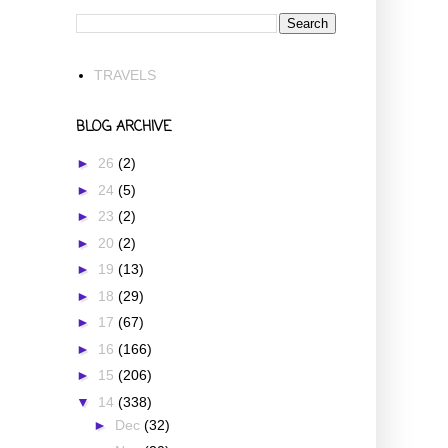
TRAVELS
BLOG ARCHIVE
►
26
(2)
►
24
(5)
►
23
(2)
►
20
(2)
►
19
(13)
►
18
(29)
►
17
(67)
►
16
(166)
►
15
(206)
▼
14
(338)
►
Dec
(32)