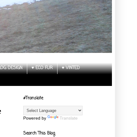
LOG DESIGN
♥ ECO FUR
♥ VINTED
#Translate
e
Powered by
Translate
Search This Blog