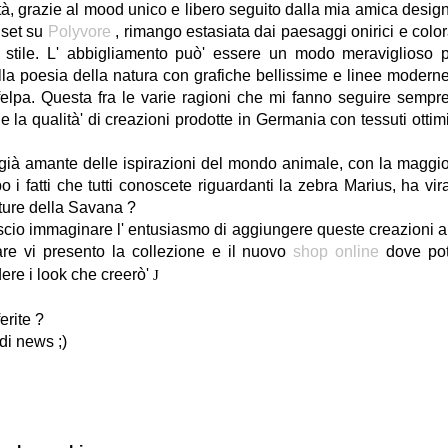
tà, grazie al mood unico e libero seguito dalla mia amica desig
set su
Polyvore
, rimango estasiata dai paesaggi onirici e color
 stile. L' abbigliamento può' essere un modo meraviglioso 
alla poesia della natura con grafiche bellissime e linee modern
felpa. Questa fra le varie ragioni che mi fanno seguire sempre
he la qualità' di creazioni prodotte in Germania con tessuti ottim
 già amante delle ispirazioni del mondo animale, con la maggi
 fatti che tutti conoscete riguardanti la zebra Marius, ha vir
ature della Savana ?
lascio immaginare l' entusiasmo di aggiungere queste creazioni a
re vi presento la collezione e il nuovo
shop online
dove po
ere i look che creerò'
J
k
ferite ?
 di news ;)