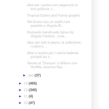
idee per i parka con cappuccio in
eco pelliccia -i...
Tropical Colors and Funny graphic
Nel bosco con un outfit rosa
pastello e Virgola Bi...
Romantic handmade bijoux by
Virgola Fashion , rose...
Idee per tute in jeans, la collezione,
i colori e ...
Idee e review per i carica batteria
portatili da v...
Serata al "Dunque" a Milano con
Hu4Me, Automa Styl...
►
Jan
(37)
►
13
(465)
►
12
(340)
►
11
(4)
►
10
(47)