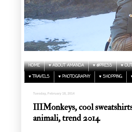
HOME
♥ ABOUT AMANDA
♥ @PRESS
♥ OUT
♥ TRAVELS
♥ PHOTOGRAPHY
♥ SHOPPING
Tuesday, February 18, 2014
IIIMonkeys, cool sweatshirts,
animali, trend 2014