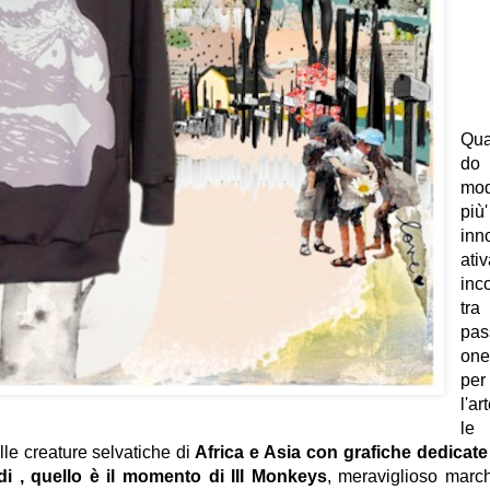
Qu
do 
mo
più'
inn
ati
inc
tra
pas
on
per
l'ar
le
le creature selvatiche di
Africa e Asia con grafiche dedicate
ardi , quello è il momento di III Monkeys
, meraviglioso marc