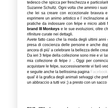
tedesco che spicca per freschezza e particolari
Suzanne Schultz. Ogni volta che ammiro i suoi 
che lei sa creare con eccezionale bravura e
esprimere un animo artistico e l' inclinazione 
pratiche da indossare con felpe e micro abiti 
brand III Monkeys
e le sue evoluzioni, oltre c
rifiniture curate nei dettagli.
Avete fatto caso che la moda degli ultimi anni
presa di coscienza delle persone e anche dopo i
ancora di più' a celebrare la bellezza delle cre
Da ieri 3 felpe della collezione sono mie e vi 
mia collezione di felpe
. Oggi per comincia
J
acquistare le felpe, successivamente vi farò ved
e seguite anche la bellissima pagina
Faceboo
qual' è la grafica degli animali selvaggi che pre
un abbraccio a tutti voi ;) a presto con un sacco