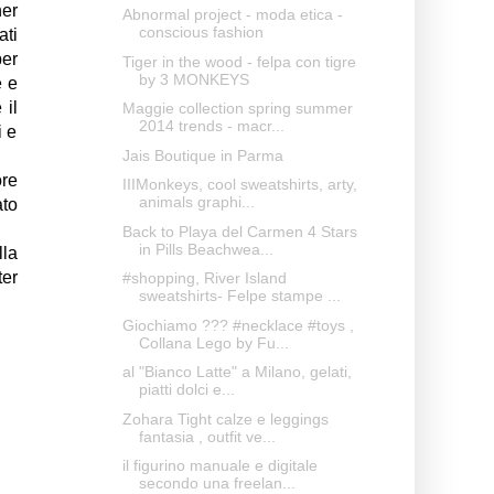
ner
Abnormal project - moda etica -
conscious fashion
ati
per
Tiger in the wood - felpa con tigre
by 3 MONKEYS
e e
 il
Maggie collection spring summer
2014 trends - macr...
i e
Jais Boutique in Parma
ore
IIIMonkeys, cool sweatshirts, arty,
animals graphi...
ato
Back to Playa del Carmen 4 Stars
in Pills Beachwea...
lla
ter
#shopping, River Island
sweatshirts- Felpe stampe ...
Giochiamo ??? #necklace #toys ,
Collana Lego by Fu...
al "Bianco Latte" a Milano, gelati,
piatti dolci e...
Zohara Tight calze e leggings
fantasia , outfit ve...
il figurino manuale e digitale
secondo una freelan...