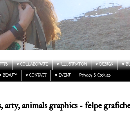
FITS
♥ COLLABORATE
♥ ILLUSTRATION
♥ DESIGN
♥ B
♥ BEAUTY
♥ CONTACT
♥ EVENT
Privacy & Cookies
 arty, animals graphics - felpe grafich