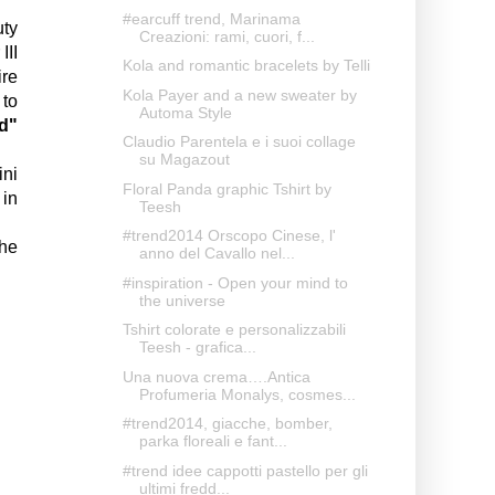
#earcuff trend, Marinama
uty
Creazioni: rami, cuori, f...
III
Kola and romantic bracelets by Telli
ire
Kola Payer and a new sweater by
 to
Automa Style
nd"
Claudio Parentela e i suoi collage
su Magazout
ini
Floral Panda graphic Tshirt by
 in
Teesh
#trend2014 Orscopo Cinese, l'
the
anno del Cavallo nel...
#inspiration - Open your mind to
the universe
Tshirt colorate e personalizzabili
Teesh - grafica...
Una nuova crema….Antica
Profumeria Monalys, cosmes...
#trend2014, giacche, bomber,
parka floreali e fant...
#trend idee cappotti pastello per gli
ultimi fredd...