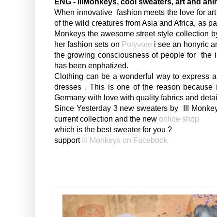
ENG - IIIMonkeys, cool sweaters, art and an
When innovative fashion meets the love for art 
of the wild creatures from Asia and Africa, as pan
Monkeys the awesome street style collection b
her fashion sets on
Polyvore
i see an honyric an
the growing consciousness of people for the i
has been enphatized.
Clothing can be a wonderful way to express an
dresses . This is one of the reason because 
Germany with love with quality fabrics and deta
Since Yesterday 3 new sweaters by III Monkeys 
current collection and the new
online shop
which is the best sweater for you ?
support
III Monkeys on Facebook