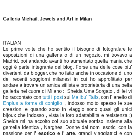
Galleria Michail, Jewels and Art in Milan
ITALIAN
Le prime volte che ho sentito il bisogno di fotografare le
esposizioni di una galleria o di un negozio, mi trovavo a
Madrid, poi andando avanti ho aumentato quella mania che
oggi è parte integrante del blog. Forse una delle cose piu'
divertenti da blogger, che ho fatto anche in occasione di uno
dei recenti soggiorni milanesi in cui ho approfittato per
andare a trovare un amica stilista e proprietaria di una bella
galleria nel cuore di Milano : Sheida Uma Sorgato , di lei vi
ho raccontato con
tutti i post
sui
Malibu' Tails
, con l' anello di
Enplus a forma di coniglio
, indosso molto spesso le sue
creazioni e quando sono in viaggio sono quasi gli unici
bijoux che indosso , vista la loro adattabilità e resistenza ;)
Sheida mi ha accolto col suo abituale sorriso insieme alla
gemella identica , Narghes. Donne dai nomi esotici con la
passione per l
' esotico e l' arte
, grandi viaggiatrici e con