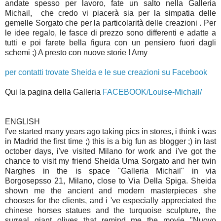
andate spesso per lavoro, fate un salto nella Galleria
Michail, che credo vi piacerà sia per la simpatia delle
gemelle Sorgato che per la particolarità delle creazioni . Per
le idee regalo, le fasce di prezzo sono differenti e adatte a
tutti e poi farete bella figura con un pensiero fuori dagli
schemi ;) A presto con nuove storie ! Amy
per contatti trovate Sheida e le sue creazioni su Facebook
Qui la pagina della Galleria
FACEBOOK/Louise-Michail/
ENGLISH
I've started many years ago taking pics in stores, i think i was
in Madrid the first time ;) this is a big fun as blogger ;) in last
october days, i've visited Milano for work and i've got the
chance to visit my friend Sheida Uma Sorgato and her twin
Narghes in the is space "Galleria Michail" in via
Borgosepsso 21, Milano, close to Via Della Spiga. Sheida
shown me the ancient and modern masterpieces she
chooses for the clients, and i 've especially appreciated the
chinese horses statues and the turquoise sculpture, the
surreal giant olives that remind me the movie "Nuovo