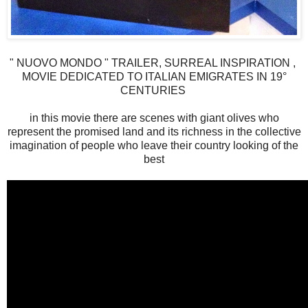
" NUOVO MONDO " TRAILER, SURREAL INSPIRATION ,
MOVIE DEDICATED TO ITALIAN EMIGRATES IN 19°
CENTURIES
in this movie there are scenes with giant olives who
represent the promised land and its richness in the collective
imagination of people who leave their country looking of the
best