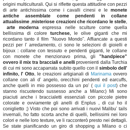
origini multiculturali. Qui si riflette questa attitudine con pezzi
di arte antichissima come i cavalli cinesi e le
monete
antiche assemblate come pendenti in collane
attualissime
,
misteriose creazioni che ricordano le stelle
,
arte moderna
espressa nelle sculture come quella
bellissima di colore
turchese,
le olive giganti che mi
ricordano tanto il film "Nuovo Mondo". Affiancate a questi
pezzi per l' arredamento, ci sono le selezioni di gioielli e
bijoux : collane con tessuto e pendenti giganti, le collane
con monete che menzionavo prima, gli
"handpiece"
ovvero il mix tra bracciali e anelli
provenienti dalla Turchia
di cui mi sono accaparrata subito quello con il
simbolo dell'
infinito, l' Otto
, le creazioni artigianali di
Marinama
ovvero
collane con ali d' angelo, orecchini pendenti ed earcuffs,
anche quelli in mio possesso da un
po' (
qui il post
) che
stanno riscuotendo sussesso anche a Milano:) Mi sono
piaciuti anche i braccialetti essenziali con piccole pietre
colorate e ovviamente gli anelli di Enplus , di cui ho il
coniglietto ;) Visto che poi sono arrivati i nuovi Malibu' tails
invernali, ho fatto scorta anche di quelli, bellissimi nei loro
colori e nelle loro texture, ve li racconterò presto nei dettagli.
Se state pianificando un giro di shopping a Milano o ci