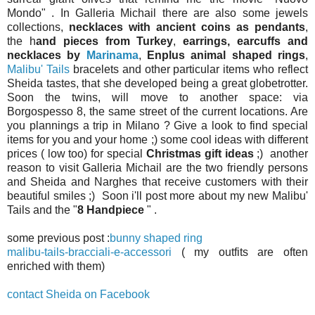
Mondo" . In Galleria Michail there are also some jewels
collections,
necklaces with ancient coins as pendants
,
the h
and pieces from Turkey
,
earrings, earcuffs and
necklaces by
Marinama
,
Enplus animal shaped rings
,
Malibu' Tails
bracelets and other particular items who reflect
Sheida tastes, that she developed being a great globetrotter.
Soon the twins, will move to another space: via
Borgospesso 8, the same street of the current locations. Are
you plannings a trip in Milano ? Give a look to find special
items for you and your home ;) some cool ideas with different
prices ( low too) for special
Christmas gift ideas
;) another
reason to visit Galleria Michail are the two friendly persons
and Sheida and Narghes that receive customers with their
beautiful smiles ;) Soon i'll post more about my new Malibu'
Tails and the "
8 Handpiece
" .
some previous post :
bunny shaped ring
malibu-tails-bracciali-e-accessori
( my outfits are often
enriched with them)
contact Sheida on Facebook