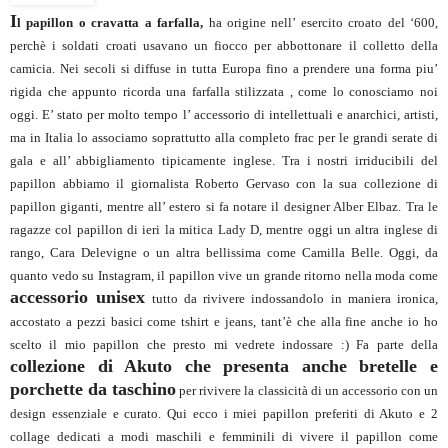
I
l papillon o cravatta a farfalla,
ha origine nell’ esercito croato del ‘600,
perchè i soldati croati usavano un fiocco per abbottonare il colletto della
camicia. Nei secoli si diffuse in tutta Europa fino a prendere una forma piu’
rigida che appunto ricorda una farfalla stilizzata , come lo conosciamo noi
oggi. E’ stato per molto tempo l’ accessorio di intellettuali e anarchici, artisti,
ma in Italia lo associamo soprattutto alla completo frac per le grandi serate di
gala e all’ abbigliamento tipicamente inglese. Tra i nostri irriducibili del
papillon abbiamo il giornalista Roberto Gervaso con la sua collezione di
papillon giganti, mentre all’ estero si fa notare il designer Alber Elbaz. Tra le
ragazze col papillon di ieri la mitica Lady D, mentre oggi un altra inglese di
rango, Cara Delevigne o un altra bellissima come Camilla Belle. Oggi, da
quanto vedo su Instagram, il papillon vive un grande ritorno nella moda come
accessorio unisex
tutto da rivivere indossandolo in maniera ironica,
accostato a pezzi basici come tshirt e jeans, tant’è che alla fine anche io ho
scelto il mio papillon che presto mi vedrete indossare :) Fa parte della
collezione di Akuto che presenta anche bretelle e
porchette da taschino
per rivivere la classicità di un accessorio con un
design essenziale e curato. Qui ecco i miei papillon preferiti di Akuto e 2
collage dedicati a modi maschili e femminili di vivere il papillon come