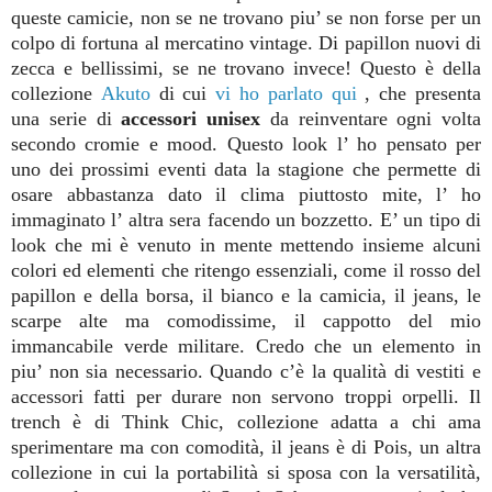
queste camicie, non se ne trovano piu’ se non forse per un
colpo di fortuna al mercatino vintage. Di papillon nuovi di
zecca e bellissimi, se ne trovano invece! Questo è della
collezione
Akuto
di cui
vi ho parlato qui
, che presenta
una serie di
accessori unisex
da reinventare ogni volta
secondo cromie e mood. Questo look l’ ho pensato per
uno dei prossimi eventi data la stagione che permette di
osare abbastanza dato il clima piuttosto mite, l’ ho
immaginato l’ altra sera facendo un bozzetto. E’ un tipo di
look che mi è venuto in mente mettendo insieme alcuni
colori ed elementi che ritengo essenziali, come il rosso del
papillon e della borsa, il bianco e la camicia, il jeans, le
scarpe alte ma comodissime, il cappotto del mio
immancabile verde militare. Credo che un elemento in
piu’ non sia necessario. Quando c’è la qualità di vestiti e
accessori fatti per durare non servono troppi orpelli. Il
trench è di Think Chic, collezione adatta a chi ama
sperimentare ma con comodità, il jeans è di Pois, un altra
collezione in cui la portabilità si sposa con la versatilità,