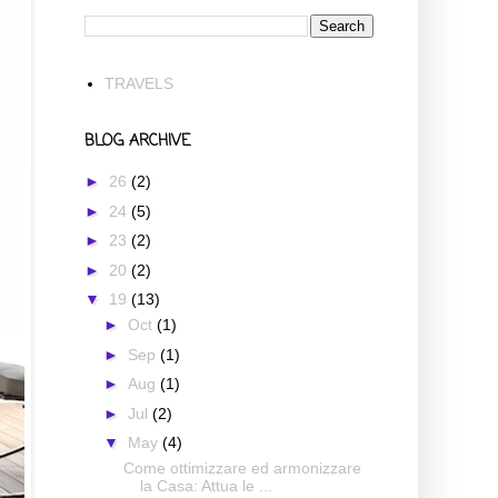
TRAVELS
BLOG ARCHIVE
►
26
(2)
►
24
(5)
►
23
(2)
►
20
(2)
▼
19
(13)
►
Oct
(1)
►
Sep
(1)
►
Aug
(1)
►
Jul
(2)
▼
May
(4)
Come ottimizzare ed armonizzare
la Casa: Attua le ...