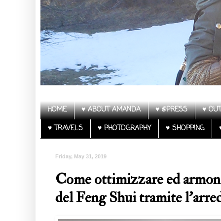
HOME
♥ ABOUT AMANDA
♥ @PRESS
♥ OUT
♥ TRAVELS
♥ PHOTOGRAPHY
♥ SHOPPING
Friday, May 31, 2019
Come ottimizzare ed armoniz
del Feng Shui tramite l’arre