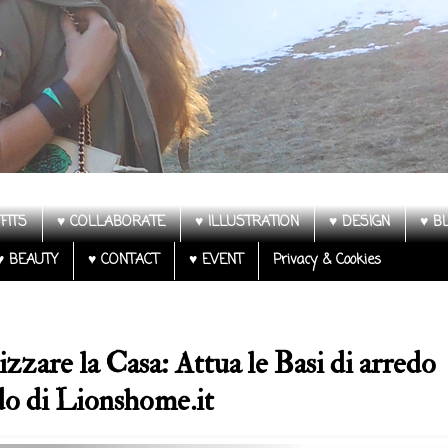
FITS
♥ COLLABORATE
♥ ILLUSTRATION
♥ DESIGN
♥ B
♥ BEAUTY
♥ CONTACT
♥ EVENT
Privacy & Cookies
zare la Casa: Attua le Basi di arredo
do di Lionshome.it