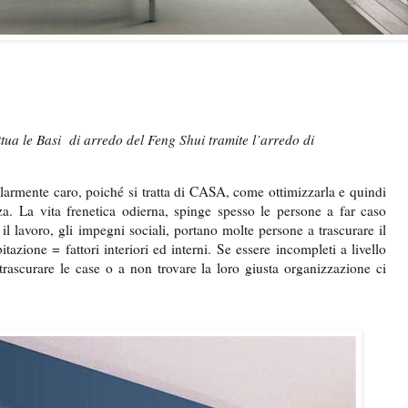
ua le Basi di arredo del Feng Shui tramite l’arredo di
colarmente caro, poiché si tratta di CASA, come ottimizzarla e quindi
nza.
La vita frenetica odierna, spinge spesso le persone a far caso
o il lavoro, gli impegni sociali, portano molte persone a trascurare il
tazione = fattori interiori ed interni.
Se essere incompleti a livello
 trascurare le case o a non trovare la loro giusta organizzazione ci