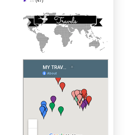
►
10
(47)