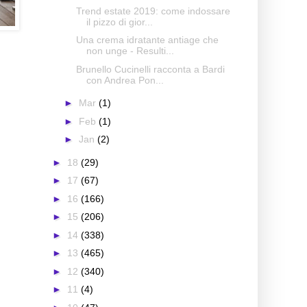
Trend estate 2019: come indossare
il pizzo di gior...
Una crema idratante antiage che
non unge - Resulti...
Brunello Cucinelli racconta a Bardi
con Andrea Pon...
►
Mar
(1)
►
Feb
(1)
►
Jan
(2)
►
18
(29)
►
17
(67)
►
16
(166)
►
15
(206)
►
14
(338)
►
13
(465)
►
12
(340)
►
11
(4)