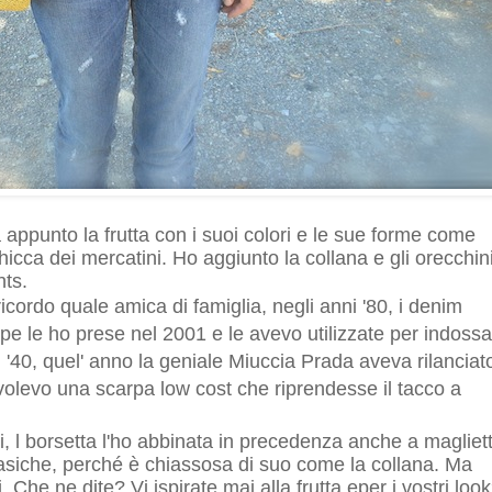
a appunto la frutta con i suoi colori e le sue forme come
hicca dei mercatini. Ho aggiunto la collana e gli orecchin
nts.
cordo quale amica di famiglia, negli anni '80, i denim
arpe le ho prese nel 2001 e le avevo utilizzate per indoss
nni '40, quel' anno la geniale Miuccia Prada aveva rilanciat
 volevo una scarpa low cost che riprendesse il tacco a
, l borsetta l'ho abbinata in precedenza anche a magliet
asiche, perché è chiassosa di suo come la collana. Ma
Che ne dite? Vi ispirate mai alla frutta eper i vostri loo