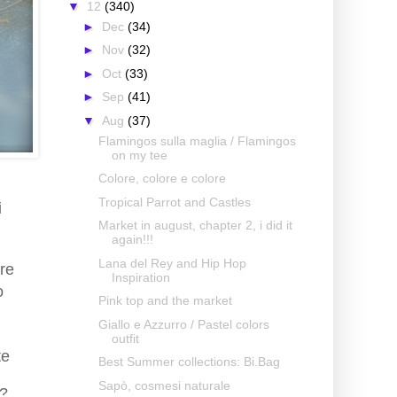
▼
12
(340)
►
Dec
(34)
►
Nov
(32)
►
Oct
(33)
►
Sep
(41)
▼
Aug
(37)
Flamingos sulla maglia / Flamingos
on my tee
Colore, colore e colore
Tropical Parrot and Castles
i
Market in august, chapter 2, i did it
again!!!
Lana del Rey and Hip Hop
are
Inspiration
o
Pink top and the market
Giallo e Azzurro / Pastel colors
outfit
te
Best Summer collections: Bi.Bag
Sapò, cosmesi naturale
k?