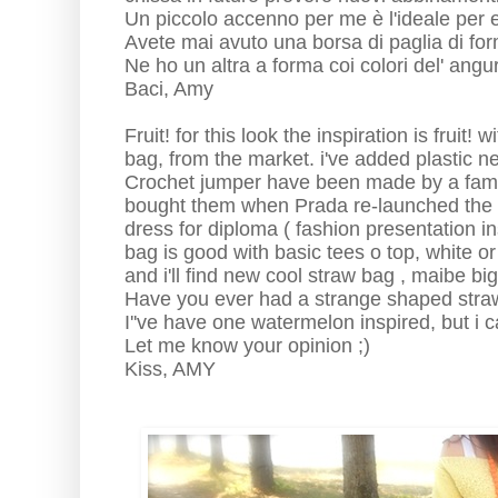
Un piccolo accenno per me è l'ideale per
Avete mai avuto una borsa di paglia di fo
Ne ho un altra a forma coi colori del' angur
Baci, Amy
Fruit! for this look the inspiration is fruit
bag, from the market. i've added plastic ne
Crochet jumper have been made by a famili
bought them when Prada re-launched the 4
dress for diploma ( fashion presentation ins
bag is good with basic tees o top, white or
and i'll find new cool straw bag , maibe big
Have you ever had a strange shaped str
I''ve have one watermelon inspired, but i can
Let me know your opinion ;)
Kiss, AMY