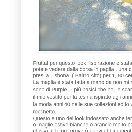
Frutta! per questo look l'ispirazione è stat
potete vedere dalla borsa in paglia , una c
presi a Lisbona ( Bairro Alto) per 1, 80 ce
La maglia è stata fatta a mano da non mi ri
sono di Purple , i più basici che ho, le sc
il mio vestito per la tesina ispirato agli a
la moda anni'40 nelle sue collezioni ed io
rocchetto.
Questo è uno dei look indossato anche ieri
o maglie estive bianche o arancio molto b
chissà in futuro proverò nuovi abbinamenti. 