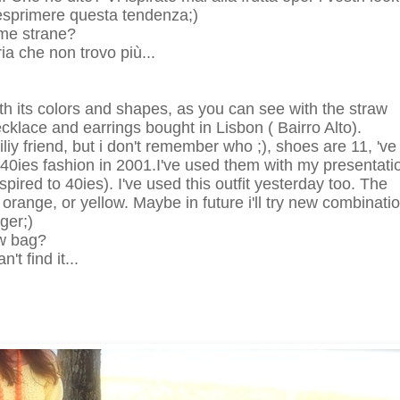
 esprimere questa tendenza;)
rme strane?
ia che non trovo più...
! with its colors and shapes, as you can see with the straw
cklace and earrings bought in Lisbon ( Bairro Alto).
y friend, but i don't remember who ;), shoes are 11, 've
0ies fashion in 2001.I've used them with my presentati
pired to 40ies). I've used this outfit yesterday too. The
 orange, or yellow. Maybe in future i'll try new combinati
ger;)
aw bag?
't find it...