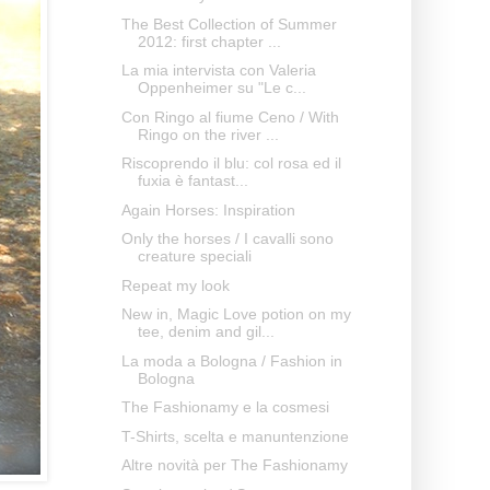
The Best Collection of Summer
2012: first chapter ...
La mia intervista con Valeria
Oppenheimer su "Le c...
Con Ringo al fiume Ceno / With
Ringo on the river ...
Riscoprendo il blu: col rosa ed il
fuxia è fantast...
Again Horses: Inspiration
Only the horses / I cavalli sono
creature speciali
Repeat my look
New in, Magic Love potion on my
tee, denim and gil...
La moda a Bologna / Fashion in
Bologna
The Fashionamy e la cosmesi
T-Shirts, scelta e manuntenzione
Altre novità per The Fashionamy