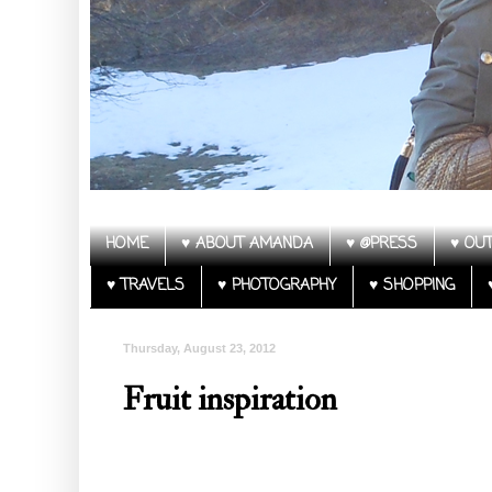
HOME
♥ ABOUT AMANDA
♥ @PRESS
♥ OUT
♥ TRAVELS
♥ PHOTOGRAPHY
♥ SHOPPING
Thursday, August 23, 2012
Fruit inspiration
Follow my blog with Bloglovin