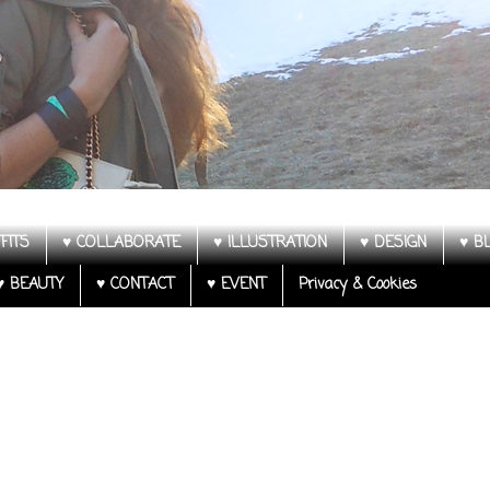
FITS
♥ COLLABORATE
♥ ILLUSTRATION
♥ DESIGN
♥ B
♥ BEAUTY
♥ CONTACT
♥ EVENT
Privacy & Cookies