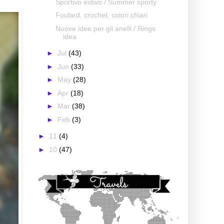
Sportivo estivo / Summer sporty
Foulard, crochet, colori chiari
Nuove idee per gli anelli / Rings
idea
►
Jul
(43)
►
Jun
(33)
►
May
(28)
►
Apr
(18)
►
Mar
(38)
►
Feb
(3)
►
11
(4)
►
10
(47)