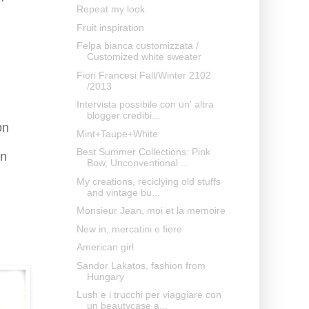
Repeat my look
Fruit inspiration
Felpa bianca customizzata /
Customized white sweater
Fiori Francesi Fall/Winter 2102
/2013
Intervista possibile con un' altra
blogger credibi...
on
Mint+Taupe+White
Best Summer Collections: Pink
on
Bow, Unconventional ...
My creations, reciclying old stuffs
and vintage bu...
Monsieur Jean, moi et la memoire
New in, mercatini e fiere
American girl
Sandor Lakatos, fashion from
Hungary
Lush e i trucchi per viaggiare con
un beautycase a...