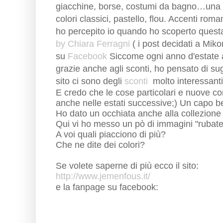
giacchine, borse, costumi da bagno…
una 
colori classici, pastello, flou. Accenti rom
ho percepito io quando ho scoperto questa
by Chiara Ferragni
( i post decidati a Mik
su
Facebook
Siccome ogni anno d'estate 
grazie anche agli sconti, ho pensato di su
sito ci sono degli
sconti
molto interessanti 
E credo che le cose particolari e nuove co
anche nelle estati successive;)
Un capo be
Ho dato un occhiata anche alla collezione
Qui vi ho messo un pò di immagini "rubate
A voi quali piacciono di più?
Che ne dite dei colori?
Se volete saperne di più ecco il sito:
http://www.jemenfous.it/
e la fanpage su facebook: