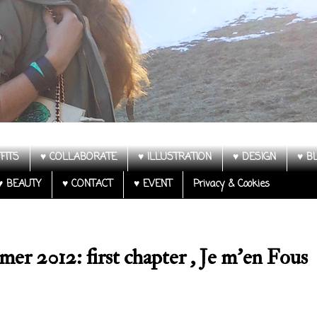
FITS
♥ COLLABORATE
♥ ILLUSTRATION
♥ DESIGN
♥ B
♥ BEAUTY
♥ CONTACT
♥ EVENT
Privacy & Cookies
er 2012: first chapter , Je m'en Fous