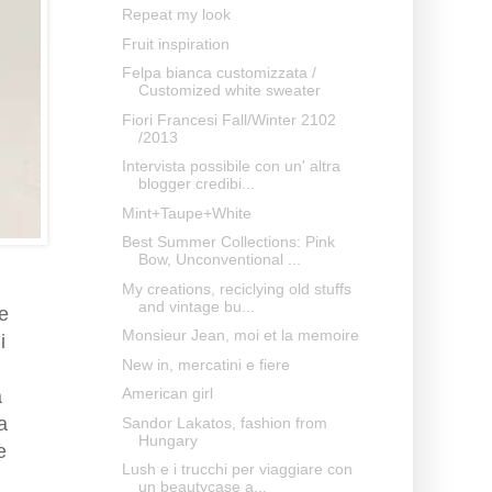
Repeat my look
Fruit inspiration
Felpa bianca customizzata /
Customized white sweater
Fiori Francesi Fall/Winter 2102
/2013
Intervista possibile con un' altra
blogger credibi...
Mint+Taupe+White
Best Summer Collections: Pink
Bow, Unconventional ...
My creations, reciclying old stuffs
and vintage bu...
le
Monsieur Jean, moi et la memoire
i
New in, mercatini e fiere
American girl
a
a
Sandor Lakatos, fashion from
Hungary
e
Lush e i trucchi per viaggiare con
un beautycase a...