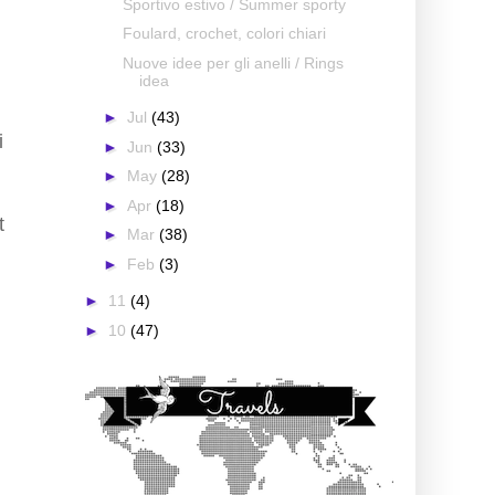
Sportivo estivo / Summer sporty
Foulard, crochet, colori chiari
Nuove idee per gli anelli / Rings
idea
►
Jul
(43)
i
►
Jun
(33)
►
May
(28)
►
Apr
(18)
t
►
Mar
(38)
►
Feb
(3)
►
11
(4)
►
10
(47)