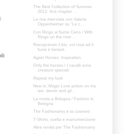
The Best Collection of Summer
2012: first chapter ...
d
La mia intervista con Valeria
Oppenheimer su "Le c...
Con Ringo al fiume Ceno / With
Ringo on the river ...
Riscoprendo il blu: col rosa ed il
fuxia è fantast...
li
Again Horses: Inspiration
Only the horses / I cavalli sono
creature speciali
Repeat my look
New in, Magic Love potion on my
tee, denim and gil...
La moda a Bologna / Fashion in
Bologna
The Fashionamy e la cosmesi
T-Shirts, scelta e manuntenzione
Altre novità per The Fashionamy