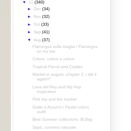
▼
12
(340)
►
Dec
(34)
►
Nov
(32)
►
Oct
(33)
►
Sep
(41)
▼
Aug
(37)
Flamingos sulla maglia / Flamingos
on my tee
Colore, colore e colore
Tropical Parrot and Castles
Market in august, chapter 2, i did it
again!!!
Lana del Rey and Hip Hop
Inspiration
Pink top and the market
Giallo e Azzurro / Pastel colors
outfit
Best Summer collections: Bi.Bag
Sapò, cosmesi naturale