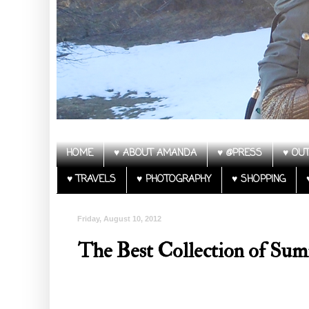
HOME
♥ ABOUT AMANDA
♥ @PRESS
♥ OUT
♥ TRAVELS
♥ PHOTOGRAPHY
♥ SHOPPING
Friday, August 10, 2012
The Best Collection of Summ
Follow my blog with Bloglovin