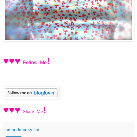
♥♥♥
!
Follow
Me
♥♥♥
!
Share
Me
amandamarzolini