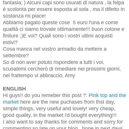
fantasia; ) Alcuni capi sono usurati di natura , la felpa
è scolorita per essere esposta al sola , ma il difetto in
sostanza mi piace!
Abbiamo pagato queste cose 5 euro l'una e come
qualità ci siamo trovate ottimamente!!! buon cotone e
finiture ;)E voi? Quali sono i vostri ultimi acquisti
estivi?
Cosa manca nel vostro armadio da mettere a
settembre?
So di non aver potuto rispondere a tutti i voi,
scusatemi cercherò di rimediare nei prossimi giorni,
nel frattempo vi abbraccio, Amy
ENGLISH
Hi guys!! do you remeber this post ?:
Pink top and the
market
here are the new puchases from thst day,
simple things, very useful and lovely! very cheap,
good quality, in the market i'd bought everything!!!
I also want to say thanks for comments and sorry for
commenting so late on your blog...hope in next days