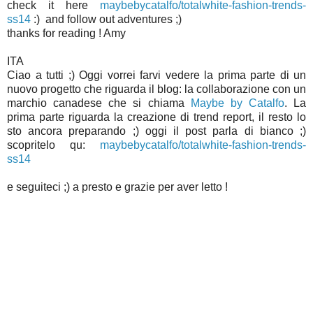
check it here
maybebycatalfo/totalwhite-fashion-trends-
ss14
:) and follow out adventures ;)
thanks for reading ! Amy
ITA
Ciao a tutti ;) Oggi vorrei farvi vedere la prima parte di un
nuovo progetto che riguarda il blog: la collaborazione con un
marchio canadese che si chiama
Maybe by Catalfo
. La
prima parte riguarda la creazione di trend report, il resto lo
sto ancora preparando ;) oggi il post parla di bianco ;)
scopritelo qu:
maybebycatalfo/totalwhite-fashion-trends-
ss14
e seguiteci ;) a presto e grazie per aver letto !
href="//wanelo.com/"
data-url=""