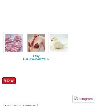
data-title=""
data-image=""
data-price="">