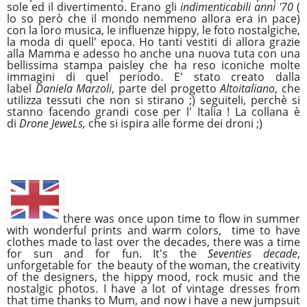
sole ed il divertimento. Erano gli
indimenticabili anni '70
(
lo so però che il mondo nemmeno allora era in pace)
con la loro musica, le influenze hippy, le foto nostalgiche,
la moda di quell' epoca. Ho tanti vestiti di allora grazie
alla Mamma e adesso ho anche una nuova tuta con una
bellissima stampa paisley che ha reso iconiche molte
immagini di quel periodo. E' stato creato dalla
label
Daniela Marzoli
, parte del progetto
Altoitaliano
, che
utilizza tessuti che non si stirano ;) seguiteli, perchè si
stanno facendo grandi cose per l' Italia ! La collana è
di
Drone JeweLs,
che si ispira alle forme dei droni ;)
there was once upon time to flow in summer
with wonderful prints and warm colors, time to have
clothes made to last over the decades, there was a time
for sun and for fun. It's the
Seventies decade
,
unforgetable for the beauty of the woman, the creativity
of the designers, the hippy mood, rock music and the
nostalgic photos. I have a lot of vintage dresses from
that time thanks to Mum, and now i have a new jumpsuit