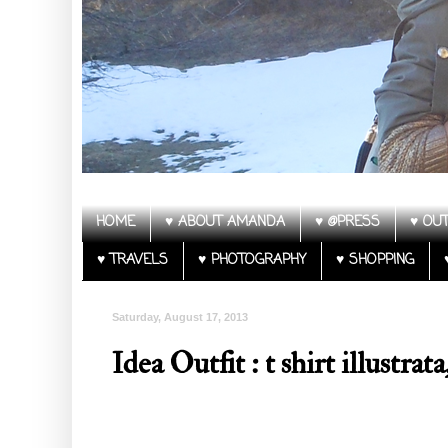
HOME
♥ ABOUT AMANDA
♥ @PRESS
♥ OUT
♥ TRAVELS
♥ PHOTOGRAPHY
♥ SHOPPING
Saturday, August 17, 2013
Idea Outfit : t shirt illustrat