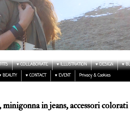
FITS
♥ COLLABORATE
♥ ILLUSTRATION
♥ DESIGN
♥ B
♥ BEAUTY
♥ CONTACT
♥ EVENT
Privacy & Cookies
a, minigonna in jeans, accessori colorati