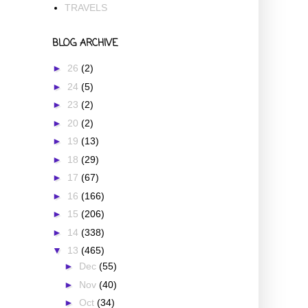
TRAVELS
BLOG ARCHIVE
►
26
(2)
►
24
(5)
►
23
(2)
►
20
(2)
►
19
(13)
►
18
(29)
►
17
(67)
►
16
(166)
►
15
(206)
►
14
(338)
▼
13
(465)
►
Dec
(55)
►
Nov
(40)
►
Oct
(34)