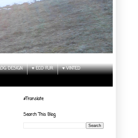
LOG DESIGN
♥ ECO FUR
♥ VINTED
#Translate
Search This Blog