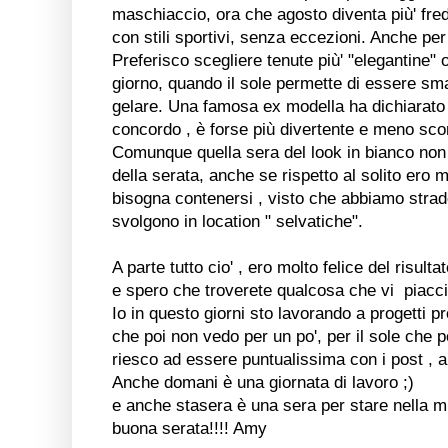
maschiaccio, ora che agosto diventa più' fred
con stili sportivi, senza eccezioni. Anche per
Preferisco scegliere tenute più' "elegantine
giorno, quando il sole permette di essere sm
gelare. Una famosa ex modella ha dichiarato 
concordo , è forse più divertente e meno sco
Comunque quella sera del look in bianco non ho
della serata, anche se rispetto al solito ero
bisogna contenersi , visto che abbiamo strade 
svolgono in location " selvatiche".
A parte tutto cio' , ero molto felice del risultat
e spero che troverete qualcosa che vi piacci
Io in questo giorni sto lavorando a progetti p
che poi non vedo per un po', per il sole che po
riesco ad essere puntualissima con i post , 
Anche domani è una giornata di lavoro ;)
e anche stasera è una sera per stare nella m
buona serata!!!! Amy