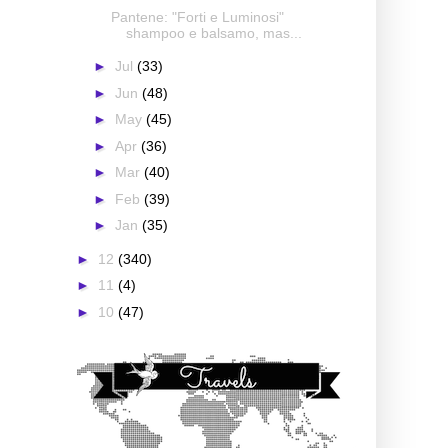
Pantene: "Forti e Luminosi"
shampoo e balsamo, mas...
►
Jul
(33)
►
Jun
(48)
►
May
(45)
►
Apr
(36)
►
Mar
(40)
►
Feb
(39)
►
Jan
(35)
►
12
(340)
►
11
(4)
►
10
(47)