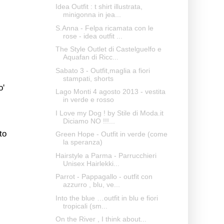
Idea Outfit : t shirt illustrata,
minigonna in jea...
S.Anna - Felpa ricamata con le
rose - idea outfit ...
The Style Outlet di Castelguelfo e
Aquafan di Ricc...
Sabato 3 - Outfit,maglia a fiori
stampati, shorts
o'
Lago Monti 4 agosto 2013 - vestita
in verde e rosso
I Love my Dog ! by Stile di Moda.it
Diciamo NO !!!...
to
Green Hope - Outfit in verde (come
la speranza)
Hairstyle a Parma - Parrucchieri
Unisex Hairlekki...
Parrot - Pappagallo - outfit con
azzurro , blu, ve...
Into the blue …outfit in blu e fiori
tropicali (sm...
On the River , I think about...