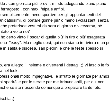
do , con giornate più' brevi , mi sto adeguando piano piano
 ferragosto , con maxi felpa e anfibi.
" o semplicemente meno sportive per gli appuntamenti del
anicatissimi, di portare gonne più' o meno svolazzanti senza
che preferisce vestirsi da sera di giorno e viceversa, bè
ntato a volte no?
 certo vinto l' oscar di quella più' in tiro o più' esagerata
 meno "easy". Ma meglio così, qui non siamo in riviera e un p
in salita e discesa, san pietrini e che le feste spesso si
o, era allegro l' insieme e divertenti i dettagli ;)
vi lascio le fo
a nel look.
rofessionali molto impegnativi, e sfrutto le giornate per amici
i sparirà' e per le serate per me irrinunciabili, per cui non
anche se sto riuscendo comunque a preparare tante foto.
ischia ;)