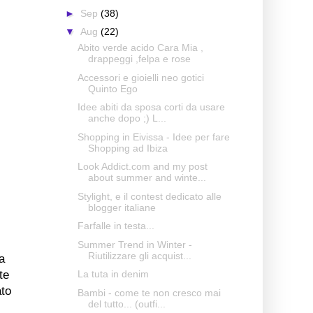
►
Sep
(38)
▼
Aug
(22)
Abito verde acido Cara Mia ,
drappeggi ,felpa e rose
Accessori e gioielli neo gotici
Quinto Ego
Idee abiti da sposa corti da usare
anche dopo ;) L...
Shopping in Eivissa - Idee per fare
Shopping ad Ibiza
Look Addict.com and my post
about summer and winte...
Stylight, e il contest dedicato alle
blogger italiane
Farfalle in testa...
Summer Trend in Winter -
Riutilizzare gli acquist...
a
La tuta in denim
te
ato
Bambi - come te non cresco mai
del tutto... (outfi...