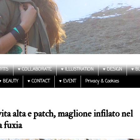
FITS
♥ COLLABORATE
♥ ILLUSTRATION
♥ DESIGN
♥ B
♥ BEAUTY
♥ CONTACT
♥ EVENT
Privacy & Cookies
ita alta e patch, maglione infilato nel
a fuxia