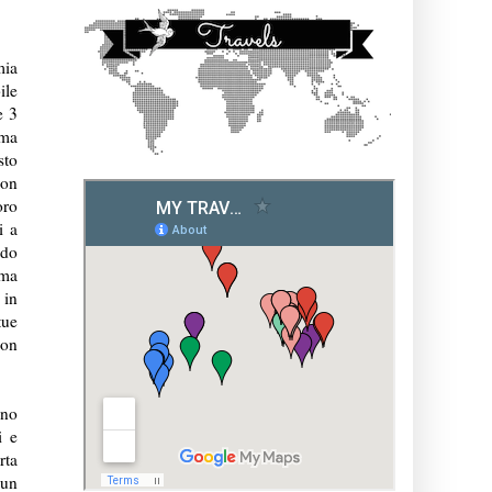
mia
ile
e 3
 ma
sto
non
oro
i a
odo
 ma
 in
tue
con
ono
i e
rta
 un