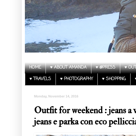
HOME
♥ ABOUT AMANDA
♥ @PRESS
♥ OUT
♥ TRAVELS
♥ PHOTOGRAPHY
♥ SHOPPING
Monday, November 14, 2016
Outfit for weekend : jeans a v
jeans e parka con eco pellicci