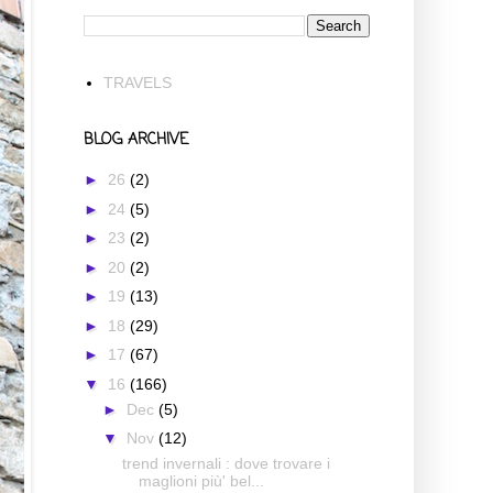
TRAVELS
BLOG ARCHIVE
►
26
(2)
►
24
(5)
►
23
(2)
►
20
(2)
►
19
(13)
►
18
(29)
►
17
(67)
▼
16
(166)
►
Dec
(5)
▼
Nov
(12)
trend invernali : dove trovare i
maglioni più' bel...