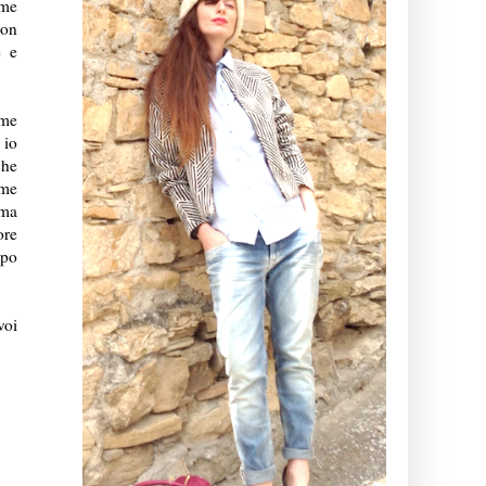
 me
con
e e
ome
 io
che
ome
 ma
ore
mpo
voi