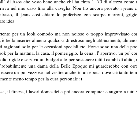
all" di Asos che veste bene anche chi ha circa 1, 70 di altezza come
arriva nel mio caso fino alla caviglia. Non ho ancora provato i jeans 
rasto, il jeans così chiaro lo preferisco con scarpe marroni, grigi
are idea.
vertente per un look comodo ma non noioso o troppo improvvisato c
, è bello inserire almeno qualcosa di estroso negli abbinamenti, almeno
i ragionati solo per le occasioni speciali etc. Forse sono una delle po
k per la mattina, la casa, il pomeriggio, la cena , l' apertivo, un po' c
lto rigide e serviva un budget alto per sostenere tutti i cambi di abito,
ni. Probabilmente una dama della Belle Epoque mi guarderebbe con orr
a essere un po' vezzose nel vestire anche in un epoca dove c'è tanto te
osamente meno tempo per la cura personale :)
sa, il fitness, i lavori domestici e poi ancora computer e auguro a tutti 