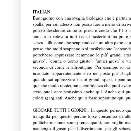
ITALIAN
Buongiorno con una sveglia biologica che è partita al
spalla, per cui adesso non posso fare a meno di scrive
potevo desiderare come sorpresa e credo che l' ho tr
anni fa io volevo a tutti i costi trasferirmi ma poi
senza l' illusione che scappando da un altra parte cap
penso che molti scappano o si trasferiscono "cercand
potrebbero apprezzare nemmeno le più' grandi attrazi
giusto", "donna o uomo giusto", "amici giusti" e vi
seconda di come le affrontiamo. Per esempio io ho
inventato, apparentemente vivo nel posto più' sbagl
quando sai apprezzare i suoi grandi spazi, i panorami
qualche modo rassicurante confidenza che puoi avere 
cose, puoi stare benissimo anche qui. Anche qui puoi 
colori sgargianti. Anche qui o forse sopratutto qui, p
GIOCARE TUTTI I GIORNI : In questo periodo quasi t
tranquilla per questo perchè forse consentirà di all
politiche nostrane sono preoccupanti, non voglio mai 
mantengo il gusto per il divertimento, per gli scherz