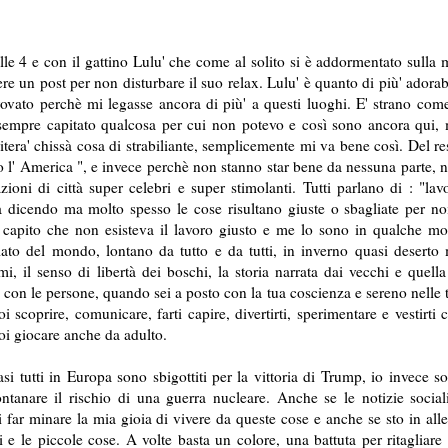
le 4 e con il gattino Lulu' che come al solito si è addormentato sulla 
re un post per non disturbare il suo relax. Lulu' è quanto di più' adorab
ovato perchè mi legasse ancora di più' a questi luoghi. E' strano com
 è sempre capitato qualcosa per cui non potevo e così sono ancora qui,
itera' chissà cosa di strabiliante, semplicemente mi va bene così. Del re
o l' America ", e invece perchè non stanno star bene da nessuna parte, 
oni di città super celebri e super stimolanti. Tutti parlano di : "lav
a dicendo ma molto spesso le cose risultano giuste o sbagliate per no
 capito che non esisteva il lavoro giusto e me lo sono in qualche m
iato del mondo, lontano da tutto e da tutti, in inverno quasi deserto
, il senso di libertà dei boschi, la storia narrata dai vecchi e quella
con le persone, quando sei a posto con la tua coscienza e sereno nelle 
scoprire, comunicare, farti capire, divertirti, sperimentare e vestirti 
uoi giocare anche da adulto.
utti in Europa sono sbigottiti per la vittoria di Trump, io invece s
ontanare il rischio di una guerra nucleare. Anche se le notizie social
far minare la mia gioia di vivere da queste cose e anche se sto in alle
i e le piccole cose. A volte basta un colore, una battuta per ritagliare