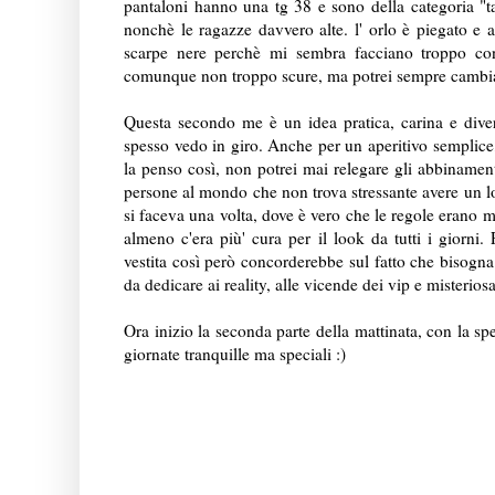
pantaloni hanno una tg 38 e sono della categoria "t
nonchè le ragazze davvero alte. l' orlo è piegato e 
scarpe nere perchè mi sembra facciano troppo cont
comunque non troppo scure, ma potrei sempre cambi
Questa secondo me è un idea pratica, carina e di
spesso vedo in giro. Anche per un aperitivo semplice
la penso così, non potrei mai relegare gli abbinament
persone al mondo che non trova stressante avere un loo
si faceva una volta, dove è vero che le regole erano mo
almeno c'era più' cura per il look da tutti i gior
vestita così però concorderebbe sul fatto che bisogn
da dedicare ai reality, alle vicende dei vip e misteri
Ora inizio la seconda parte della mattinata, con la spe
giornate tranquille ma speciali :)