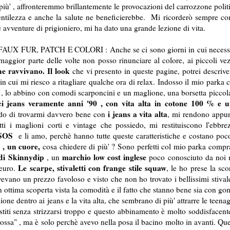
 più' , affronteremmo brillantemente le provocazioni del carrozzone polit
entilezza e anche la salute ne beneficierebbe. Mi ricorderò sempre c
vventure di prigioniero, mi ha dato una grande lezione di vita.
 FUR, PATCH E COLORI : Anche se ci sono giorni in cui necess
 maggior parte delle volte non posso rinunciare al colore, ai piccoli vez
he ravvivano. Il look
che vi presento in queste pagine, potrei descrive
in cui mi riesco a ritagliare qualche ora di relax. Indosso il mio parka 
ti , lo abbino con comodi scarponcini e un maglione, una borsetta piccol
i jeans veramente anni '90 , con vita alta in cotone 100 % e 
e
i jeans a vita alta
o di trovarmi davvero bene con
, mi rendono appu
tti i maglioni corti e vintage che possiedo, mi restituiscono l'ebbre
SOS
e li amo, perchè hanno tutte queste caratteristiche e costano poc
 , un cuore,
cosa chiedere di più' ? Sono perfetti col mio parka compr
 di Skinnydip
marchio low cost inglese
, un
poco conosciuto da noi
Le scarpe, stivaletti con frange stile squaw
 euro.
, le ho prese la sco
no un prezzo favoloso e visto che non ho trovato i bellissimi stivale
 ottima scoperta vista la comodità e il fatto che stanno bene sia con go
e dentro ai jeans e la vita alta, che sembrano di più' attrarre le teenag
estiti senza strizzarsi troppo e questo abbinamento è molto soddisfacent
ossa" , ma è solo perchè avevo nella posa il bacino molto in avanti. Que