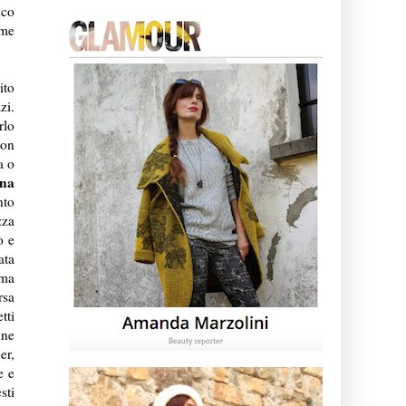
ico
ome
ito
zi.
rlo
con
a o
una
nto
zza
o e
ata
 ma
rsa
tti
nne
er,
e e
sti