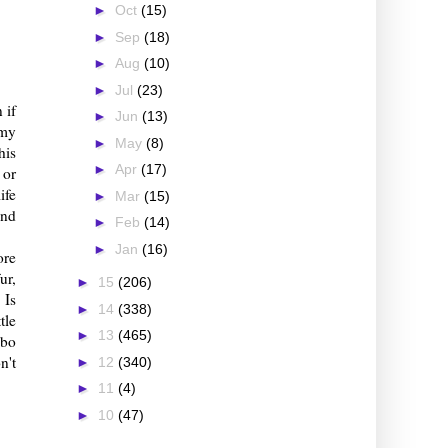
►
Oct
(15)
►
Sep
(18)
►
Aug
(10)
►
Jul
(23)
 if
►
Jun
(13)
 my
►
May
(8)
his
►
Apr
(17)
 or
ife
►
Mar
(15)
and
►
Feb
(14)
►
Jan
(16)
ore
ur,
►
15
(206)
 Is
►
14
(338)
tle
►
13
(465)
mbo
n't
►
12
(340)
►
11
(4)
►
10
(47)