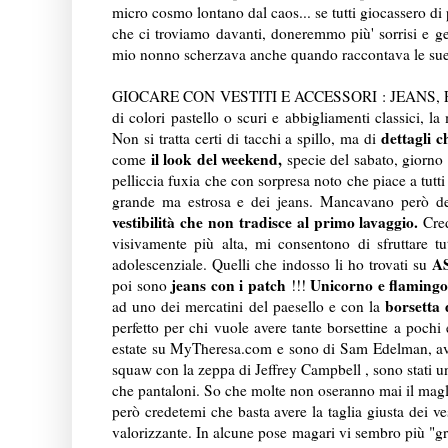
micro cosmo lontano dal caos... se tutti giocassero di
che ci troviamo davanti, doneremmo più' sorrisi e g
mio nonno scherzava anche quando raccontava le sue a
GIOCARE CON VESTITI E ACCESSORI : JEANS, FAUX
di colori pastello o scuri e abbigliamenti classici, la
dettagli c
Non si tratta certi di tacchi a spillo, ma di
il look del weekend,
come
specie del sabato, giorno 
pelliccia fuxia che con sorpresa noto che piace a tut
grande ma estrosa e dei jeans. Mancavano però d
vestibilità che non tradisce al primo lavaggio.
Cred
visivamente più alta, mi consentono di sfruttare tu
A
adolescenziale. Quelli che indosso li ho trovati su
jeans con i patch
Unicorno e flamingo
poi sono
!!!
borsetta
ad uno dei mercatini del paesello e con la
perfetto per chi vuole avere tante borsettine a pochi
estate su MyTheresa.com e sono di Sam Edelman, aveva
squaw con la zeppa di Jeffrey Campbell , sono stati un
che pantaloni. So che molte non oseranno mai il maglion
però credetemi che basta avere la taglia giusta dei v
valorizzante. In alcune pose magari vi sembro più "gr