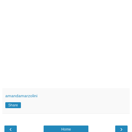
amandamarzolini
Share
‹
›
Home