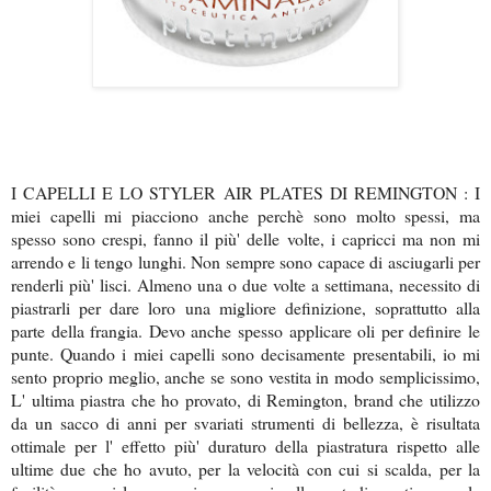
I CAPELLI E LO STYLER AIR PLATES DI REMINGTON : I
miei capelli mi piacciono anche perchè sono molto spessi, ma
spesso sono crespi, fanno il più' delle volte, i capricci ma non mi
arrendo e li tengo lunghi. Non sempre sono capace di asciugarli per
renderli più' lisci. Almeno una o due volte a settimana, necessito di
piastrarli per dare loro una migliore definizione, soprattutto alla
parte della frangia. Devo anche spesso applicare oli per definire le
punte. Quando i miei capelli sono decisamente presentabili, io mi
sento proprio meglio, anche se sono vestita in modo semplicissimo,
L' ultima piastra che ho provato, di Remington, brand che utilizzo
da un sacco di anni per svariati strumenti di bellezza, è risultata
ottimale per l' effetto più' duraturo della piastratura rispetto alle
ultime due che ho avuto, per la velocità con cui si scalda, per la