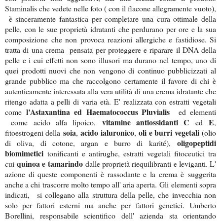
Staminalis che vedete nelle foto ( con il flacone allegramente vuoto),
è sinceramente fantastica per completare una cura ottimale della
pelle, con le sue proprietà idratanti che perdurano per ore e la sua
composizione che non provoca reazioni allergiche e fastidiose. Si
tratta di una crema pensata per proteggere e riparare il DNA della
pelle e i cui effetti non sono illusori ma durano nel tempo, uno di
quei prodotti nuovi che non vengono di continuo pubblicizzati al
grande pubblico ma che raccolgono certamente il favore di chi è
autenticamente interessata alla vera utilità di una crema idratante che
ritengo adatta a pelli di varia età. E' realizzata con estratti vegetali
l’Astaxantina ed
Haematococcus Pluvialis
com
e
ed elementi
vitamine antiossidanti C
E
come a
cido alfa lipoico,
ed
,
soia
acido ialuronico
oli e burri vegetali
fitoestrogeni della
,
,
(olio
oligopeptidi
di oliva, di cotone, argan e burro di karité),
biomimetici
tonificanti e antirughe, estratti vegetali fitoceutici tra
quinoa e tamarindo
cui
dalle proprietà riequilibranti e leviganti. L'
azione di queste componenti è rassodante e la crema è suggerita
anche a chi trascorre molto tempo all' aria aperta. Gli
elementi sopra
indicati,
si collegano alla struttura della pelle, che invecchia non
solo per fattori esterni ma anche per fattori genetici.
Umberto
Borellini, responsabile scientifico dell' azienda sta orientando