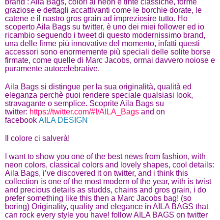
brand : Aila Bags, colori al neon e tinte classiche, forme
graziose e dettagli accattivanti come le borchie dorate, le
catene e il nastro gros grain ad impreziosire tutto. Ho
scoperto Aila Bags su twitter, è uno dei miei follower ed io
ricambio seguendo i tweet di questo modernissimo brand,
una delle firme più innovative del momento, infatti questi
accessori sono enormemente più speciali delle solite borse
firmate, come quelle di Marc Jacobs, ormai davvero noiose e
puramente autocelebrative.
Aila Bags si distingue per la sua originalità, qualità ed
eleganza perchè puoi rendere speciale qualsiasi look,
stravagante o semplice. Scoprite Aila Bags su
twitter:
https://twitter.com/#!/AILA_Bags
and on
facebook
AILA DESIGN
Il colore ci salverà!
I want to show you one of the best news from fashion, with
neon colors, classical colors and lovely shapes, cool details:
Aila Bags, i’ve discovered it on twitter, and i think this
collection is one of the most modern of the year, with is twist
and precious details as studds, chains and gros grain, i do
prefer something like this then a Marc Jacobs bag! (so
boring) Originality, quality and elegance in AILA BAGS that
can rock every style you have! follow AILA BAGS on twitter