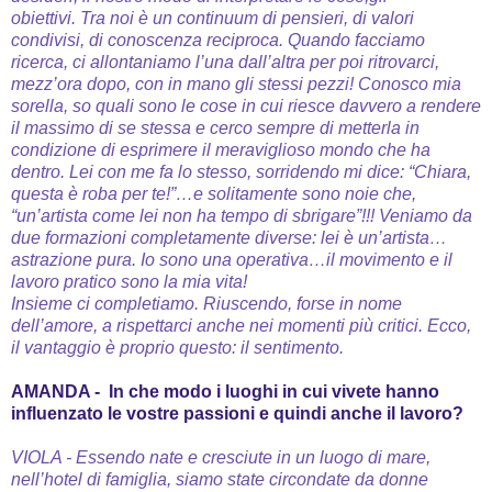
obiettivi.
Tra noi è un continuum di pensieri, di valori
condivisi, di conoscenza reciproca.
Quando facciamo
ricerca, ci allontaniamo l’una dall’altra per poi ritrovarci,
mezz’ora dopo, con in mano gli stessi pezzi!
Conosco mia
sorella, so quali sono le cose in cui riesce davvero a rendere
il massimo di se stessa e cerco sempre di metterla in
condizione di esprimere il meraviglioso mondo che ha
dentro.
Lei con me fa lo stesso, sorridendo mi dice: “Chiara,
questa è roba per te!”…e solitamente sono noie che,
“un’artista come lei non ha tempo di sbrigare”!!!
Veniamo da
due formazioni completamente diverse: lei è un’artista…
astrazione pura.
Io sono una operativa…il movimento e il
lavoro pratico sono la mia vita!
Insieme ci completiamo. Riuscendo, forse in nome
dell’amore, a rispettarci anche nei momenti più critici.
Ecco,
il vantaggio è proprio questo: il sentimento.
AMANDA - In che modo i luoghi in cui vivete hanno
influenzato le vostre passioni e quindi anche il lavoro?
VIOLA - Essendo nate e cresciute in un luogo di mare,
nell’hotel di famiglia, siamo state circondate da donne