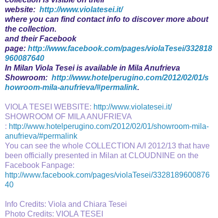
website:
http://www.violatesei.it/
where you can find contact info to discover more about
the collection.
and their Facebook
page:
http://www.facebook.com/pages/violaTesei/332818
960087640
In Milan Viola Tesei is available in Mila Anufrieva
Showroom:
http://www.hotelperugino.com/2012/02/01/s
howroom-mila-anufrieva/#permalink
.
VIOLA TESEI WEBSITE:
http://www.violatesei.it/
SHOWROOM OF MILA ANUFRIEVA
:
http://www.hotelperugino.com/2012/02/01/showroom-mila-
anufrieva/#permalink
You can see the whole COLLECTION
A/I 2012/13 that have
been officially presented in Milan at CLOUDNINE on the
Facebook Fanpage:
http://www.facebook.com/pages/violaTesei/3328189600876
40
Info Credits: Viola and Chiara Tesei
Photo Credits: VIOLA TESEI