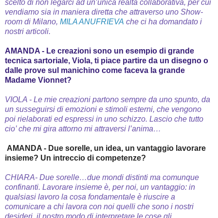
scelto di non legarci ad un’unica realtà collaborativa, per cui
vendiamo sia in maniera diretta che attraverso uno Show-
room di Milano,
MILA ANUFRIEVA
che ci ha domandato i
nostri articoli.
AMANDA - Le creazioni sono un esempio di grande
tecnica sartoriale, Viola, ti piace partire da un disegno o
dalle prove sul manichino come faceva la grande
Madame Vionnet?
VIOLA - Le mie creazioni partono sempre da uno spunto, da
un susseguirsi di emozioni e stimoli esterni, che vengono
poi rielaborati ed espressi in uno schizzo. Lascio che tutto
cio’ che mi gira attorno mi attraversi l’anima…
AMANDA -
Due sorelle, un idea, un vantaggio lavorare
insieme? Un intreccio di competenze?
CHIARA- Due sorelle…due mondi distinti ma comunque
confinanti.
Lavorare insieme è, per noi, un vantaggio: in
qualsiasi lavoro la cosa fondamentale è riuscire a
comunicare a chi lavora con noi quelli che sono i nostri
desideri, il nostro modo di interpretare le cose,gli