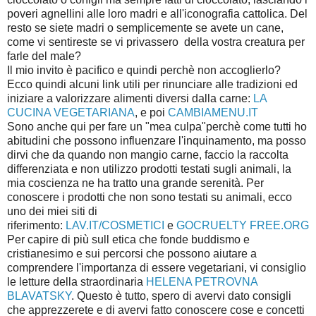
poveri agnellini alle loro madri e all'iconografia cattolica.
Del
resto se siete madri o semplicemente se avete un cane,
come vi sentireste se vi privassero della vostra creatura per
farle del male?
Il mio invito è pacifico e quindi perchè non accoglierlo?
Ecco quindi alcuni link utili per rinunciare alle tradizioni ed
iniziare a valorizzare alimenti diversi dalla carne:
LA
CUCINA VEGETARIANA
, e poi
CAMBIAMENU.IT
Sono anche qui per fare un "mea culpa"perchè come tutti ho
abitudini che possono influenzare l'inquinamento, ma posso
dirvi che da quando non mangio carne, faccio la raccolta
differenziata e non utilizzo prodotti testati sugli animali, la
mia coscienza ne ha tratto una grande serenità. Per
conoscere i prodotti che non sono testati su animali, ecco
uno dei miei siti di
riferimento:
LAV.IT/COSMETICI
e
GOCRUELTY FREE.ORG
Per capire di più sull etica che fonde buddismo e
cristianesimo e sui percorsi che possono aiutare a
comprendere l'importanza di essere vegetariani, vi consiglio
le letture della straordinaria
HELENA PETROVNA
BLAVATSKY
. Questo è tutto, spero di avervi dato consigli
che apprezzerete e di avervi fatto conoscere cose e concetti