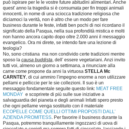
può ispirare per le le vostre future abitudini alimentari. Anche
quest' anno la tragedia si è consumata per fin troppi animali
innocenti, in nome di una sciocca tradizione religiosa che
diciamoci la verità, non è altro che un modo per fare
business durante le feste, infatti ben pochi di noi ricordano il
significato della Pasqua, nella sua profondità mistica e molti
non hanno ancora capito dopo oltre 2.000 anni il messaggio
evangelico. Ora mi direte, se intendo fare una lezione di
teologia?
No, sono cristiana ma non condivido certe tradizioni mentre
sposo la
causa buddista
, dell' essere vegetariani. Anzi invito
tutti voi, almeno un giorno a settimana, a rinunciare alla
carne come propone da anni la virtuosa
STELLA Mc
CARNTEY
, di cui ammiro l'impegno enorme a non utilizzare
pellami e pelliccie per le sie collezioni. Il suo è un
messaggio fondamentale seguite questo link:
MEAT FREE
MONDAY
e scoprirete di più sulle sue iniziative a
salvaguardia del pianeta e degli animali Infatti spero presto
che ogni pellame venga sostituito con il materiale
ECOPELLE COME QUELLI OTTIMI PROPOSTI DALL'
AZIENDA PROMITESS
. Per favorire il business durante la
Pasqua, potremmo tranquillamente ingozzarci di uova di
cioccolato o conigli ma sempre fatti di cioccolato, lasciando i