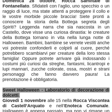
Domenica 28 ottobre
,
Rocca Sanvitale di
Fontanellato
. Sfidateli con l’aglio, uno specchio o un
raggio di luce, ma state attenti a proteggere il collo e
le vostre morbide piccole braccia! Siete pronti a
conoscere la storia della Bottega segreta degli
Spiriti? Leggenda narra che sia nascosta in un
Castello, dove visse una curiosa dinastia: le creature
della Bottega tornano in vita nella lunga notte di
Halloween. Bambini, bambine se verrete vestiti anche
voi potreste confonderli e colpirli al cuore, perché
potrebbero scambiarvi per creature della loro stessa
famiglia! Oppure potrete arrivare già indossando i
costumi più curiosi da streghe, fantasmi, licantropi e
lupi mannari, zucche colorate, ossa, mostri e strani
personaggi che fanno davvero paura! La
prenotazione è obbligatoria.
Sweet Halloween - Laboratorio di decorazione di
dolcetti
.
Giovedì 1 novembre
alle 15 nella
Rocca Viscontea
di Castell’Arquato
e nell’
Enoteca Comunale
.
Halloween è appena passato, ma non vi rimane un