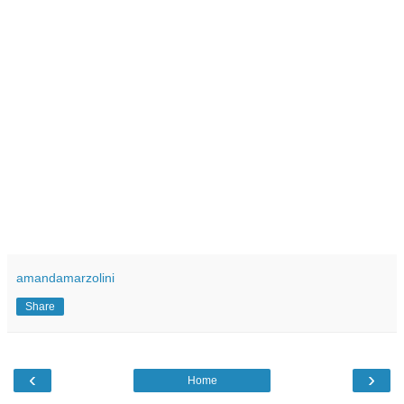
amandamarzolini
Share
‹
›
Home