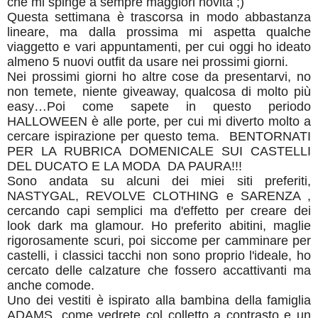
che mi spinge a sempre maggiori novità ;)
Questa settimana è trascorsa in modo abbastanza
lineare, ma dalla prossima mi aspetta qualche
viaggetto e vari appuntamenti, per cui oggi ho ideato
almeno 5 nuovi outfit da usare nei prossimi giorni.
Nei prossimi giorni ho altre cose da presentarvi, no
non temete, niente giveaway, qualcosa di molto più
easy…Poi come sapete in questo periodo
HALLOWEEN è alle porte, per cui mi diverto molto a
cercare ispirazione per questo tema. BENTORNATI
PER LA RUBRICA DOMENICALE SUI CASTELLI
DEL DUCATO E LA MODA DA PAURA!!!
Sono andata su alcuni dei miei siti preferiti,
NASTYGAL, REVOLVE CLOTHING e SARENZA ,
cercando capi semplici ma d'effetto per creare dei
look dark ma glamour. Ho preferito abitini, maglie
rigorosamente scuri, poi siccome per camminare per
castelli, i classici tacchi non sono proprio l'ideale, ho
cercato delle calzature che fossero accattivanti ma
anche comode.
Uno dei vestiti è ispirato alla bambina della famiglia
ADAMS, come vedrete col colletto a contrasto e un