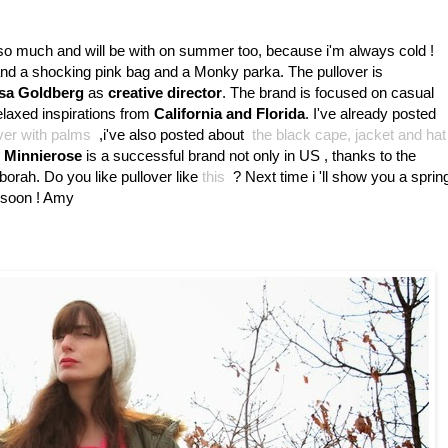
ke so much and will be with on summer too, because i'm always cold !
 and a shocking pink bag and a Monky parka. The pullover is
isa Goldberg
as
creative director
. The brand is focused on casual
elaxed inspirations from
California and Florida
. I've already posted
over with palms
,i've also posted about
the black cape, jacket and hat
.
Minnierose
is a successful brand not only in US , thanks to the
orah. Do you like pullover like
this
? Next time i 'll show you a sprin
 soon ! Amy