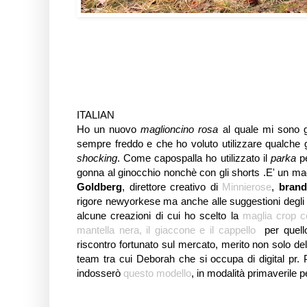
ITALIAN
Ho un nuovo
maglioncino rosa
al quale mi sono g
sempre freddo e che ho voluto utilizzare qualche 
shocking
. Come capospalla ho utilizzato il
parka
pe
gonna al ginocchio nonchè con gli shorts .E' un ma
Goldberg
, direttore creativo di
Minnierose
,
bran
rigore newyorkese ma anche alle suggestioni degli s
alcune creazioni di cui ho scelto la
maglia crop c
mantella nera, il giaccone e il cappello
per quello
riscontro fortunato sul mercato, merito non solo de
team tra cui Deborah che si occupa di digital pr.
indosserò
questo modello
, in modalità primaverile 