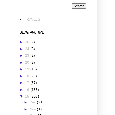
TRAVELS
BLOG ARCHIVE
►
26
(2)
►
24
(5)
►
23
(2)
►
20
(2)
►
19
(13)
►
18
(29)
►
17
(67)
►
16
(166)
▼
15
(206)
►
Dec
(21)
►
Nov
(17)