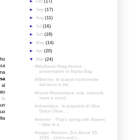
►
Oct
(17)
►
Sep
(17)
►
Aug
(11)
►
Jul
(16)
►
Jun
(18)
►
May
(14)
►
Apr
(20)
 ho
▼
Mar
(24)
osa
#MyManta #bag #event -
presentation of Manta Bag
una
isa
#Alberine, le scarpe trasformiste
dal tacco e dal ...
 al
ato
#travel #formentera: sole, tramonti,
mare e ricord...
e
la
 un
#olivamitica - le proprietà di Ultra
Dolce Olivia ...
suo
lta
#interior - That's spring with flowers
! Idee di a...
#vegan #fashion, Eco Borse SS
2015 , colors and s...