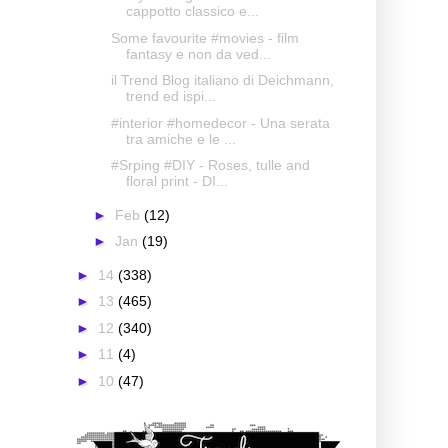
cappotto classico e...
Some favourite #movies - film
fantasy e non da ved...
il Trend Blog italiano di Deichmann,
trend ed ispi...
#interior #homedecor - Una serata
tra amiche e le ...
#Srping #DIY - Roses, tulle and
floral print - DI...
►
Feb
(12)
►
Jan
(19)
►
14
(338)
►
13
(465)
►
12
(340)
►
11
(4)
►
10
(47)