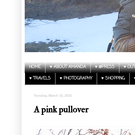
HOME
♥ ABOUT AMANDA
♥ @PRESS
♥ OUT
♥ TRAVELS
♥ PHOTOGRAPHY
♥ SHOPPING
Tuesday, March 10, 2015
A pink pullover