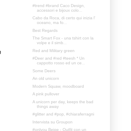
#trend #brand Caco Design,
accessori e bijoux colo...
Cabo da Roca, di certo qui inizia l'
oceano, ma fo...
Best Regards
The Smart Fox - una tshirt con la
volpe e il simb...
Red and Military green
g
#Deer and #red #teesh * Un
cappotto rosso ed un ce...
Some Deers
An old unicorn
Modern Squaw, moodboard
A pink pullover
A unicorn per day, keeps the bad
things away
#glitter and #pop, #chiaraferragni
Intervista su Groupon
#onlyou Beige - Outfit con un