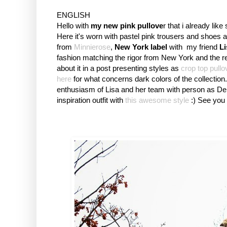
ENGLISH
Hello with
my new pink pullove
r that i already li
Here it's worn with pastel pink trousers and shoes
from
Minnierose
,
New York label
with my friend
L
fashion matching the rigor from New York and the r
about it in a post presenting styles as
crop top pull
here
for what concerns dark colors of the collection
enthusiasm of Lisa and her team with person as Deb
inspiration outfit with
this awesome style
:) See you