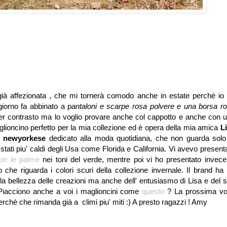
ià affezionata , che mi tornerà comodo anche in estate perchè io
giorno fa abbinato a p
antaloni e scarpe rosa polvere e una borsa r
r contrasto ma lo voglio provare anche col cappotto e anche con 
glioncino perfetto per la mia collezione ed è opera della mia amica
L
d newyorkese
dedicato alla moda quotidiana, che non guarda solo
tati piu' caldi degli Usa come Florida e California. Vi avevo present
on le palme
nei toni del verde, mentre poi vi ho presentato invec
 che riguarda i colori scuri della collezione invernale. Il brand ha
lla bellezza delle creazioni ma anche dell' entusiasmo di Lisa e del 
 Piacciono anche a voi i maglioncini come
questo
? La prossima vo
perchè che rimanda già a climi piu' miti :) A presto ragazzi ! Amy