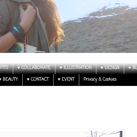
FITS
♥ COLLABORATE
♥ ILLUSTRATION
♥ DESIGN
♥ B
♥ BEAUTY
♥ CONTACT
♥ EVENT
Privacy & Cookies