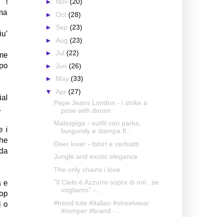
i !
►
Nov
(20)
ma
►
Oct
(28)
►
Sep
(23)
iu’
►
Aug
(23)
►
Jul
(22)
ome
upo
►
Jun
(26)
►
May
(33)
▼
Apr
(27)
ial
Pepe Jeans London - i strike a
.
pose with denim
Malaspiga - outfit con parka,
e i
burgundy e stampa fl...
che
Deer lover - tshirt e cerbiatti
 da
Jungle and exotic elegance
The only chains i love
"Il Cielo è Azzurro sopra di noi.. se
a e
vogliamo" -...
hop
#trend tute #italian #streetwear
i o
#romper #brand -...