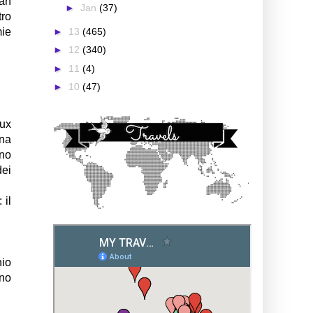
fan
►
Jan
(37)
tro
►
13
(465)
mie
►
12
(340)
►
11
(4)
►
10
(47)
oux
una
ono
dei
 il
nio
ano