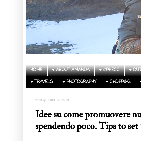
HOME
♥ ABOUT AMANDA
♥ @PRESS
♥ OUT
♥ TRAVELS
♥ PHOTOGRAPHY
♥ SHOPPING
Friday, April 11, 2014
Idee su come promuovere nuov
spendendo poco. Tips to set 