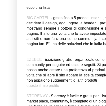
ecco una lista :
BIG CARTEL
- gratis fino a 5 prodotti inseriti
decidere il design, aggiungere la header, i prez
mostrano sempre i bottoni di condivisione e 
pagine. Il sito una volta che lo avete impostato 
altri siti e non funziona come community. Il 
pagina fan. E’ una delle soluzioni che in Italia
EZEBEE
- iscrizione gratis , organizzato come
community per seguire ed essere seguiti. Si può
posso anche creare una preferenza ai prodotti o
volta che si apre il sito appare la scelta comp
non appaiono suggerimenti di altri prodotti
questo il mio profilo
STORENVY
- Storenvy è facile e gratis per l’
market place, community, è completo di un blog 