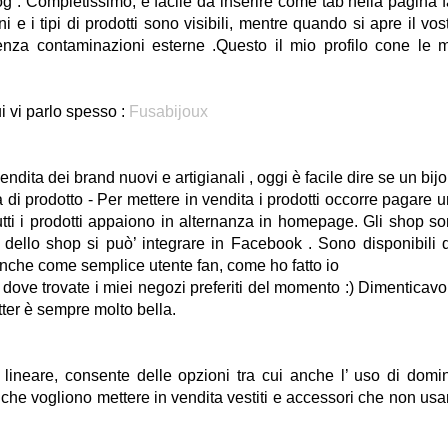
og . Completissimo, è facile da inserire come tab nella pagina 
i e i tipi di prodotti sono visibili, mentre quando si apre il vos
senza contaminazioni esterne .Questo il mio profilo cone le 
i vi parlo spesso :
Fusabijoux
vendita dei brand nuovi e artigianali , oggi è facile dire se un bij
ità di prodotto - Per mettere in vendita i prodotti occorre pagare 
tutti i prodotti appaiono in alternanza in homepage. Gli shop s
tab dello shop si può’ integrare in Facebook . Sono disponibili 
ere anche come semplice utente fan, come ho fatto io
I
dove trovate i miei negozi preferiti del momento :) Dimenticavo:
ter è sempre molto bella.
e lineare, consente delle opzioni tra cui anche l’ uso di domi
r che vogliono mettere in vendita vestiti e accessori che non us