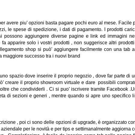
 , per avere piu’ opzioni basta pagare pochi euro al mese. Facile 
zi, le spese di spedizione, i dati di pagamento. I prodotti caric
si possono aggiungere diverse pagine e link ed immagini ne
fa apparire solo i vostri prodotti , non suggerisce altri prodotti
collegamento shop si può’ aggiungere facilmente con una tab a
 ha maggiore successo tra i nuovi brand
 uno spazio dove inserire il proprio negozio , dove far parte di 
’ creare il proprio showroom virtuale e dare possibili comprat
ltre che condividerli . Ci si puo’ iscrivere tramite Facebook .
leta di sezioni e generi , mentre quando si apre uno specifico l
 iscrizione , poi ci sono delle opzioni di upgrade, è organizzato c
aziendale per le novità e per tips e settimanalmente aggiorna 