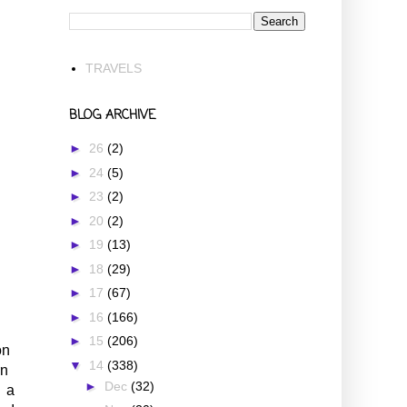
TRAVELS
BLOG ARCHIVE
►
26
(2)
►
24
(5)
►
23
(2)
►
20
(2)
►
19
(13)
►
18
(29)
►
17
(67)
►
16
(166)
►
15
(206)
on
▼
14
(338)
rn
►
Dec
(32)
 a