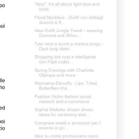
"Azul": It's all about light blue and
ppo
birds
Floral Necklace , Outfit con dettagli
arancio e fl...
sui
Idea Outfit Jungle Trend – wearing
Dumond and 3Mon...
Tute nere e scure a manica lunga -
Dark long sleev...
Shopping low cost e intelligente
con Flipit codici...
Spring Cravings with Charlotte
Olympia and more
lle
Marinama Earcuffs : Lips, Tribal,
 ho
Butterflies sha...
Pashion Victim fashion social
network and e-commerce
 ed
Sophia Webster dream shoes,
ideas for ceremony and...
poi
Comprare vestiti e accessori per l’
inverno in pri...
zio
Idee su come promuovere nuovi