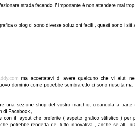
rfezionare strada facendo, l’ importante è non attendere mai tro
afica o blog ci sono diverse soluzioni facili , questi sono i siti 
ddy.com
ma accertatevi di avere qualcuno che vi aiuti ne
nuovo dominio come potrebbe sembrare.Io ci sono riuscita ma
re una sezione shop del vostro marchio, creandola a parte
fan di Facebook ,
e con il layout che preferite ( aspetto grafico stilistico ) per 
che potrebbe renderla del tutto innovativa , anche se all’ ini