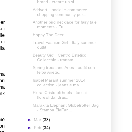
brand - creare un si...
Addvert – social e-commerce
shopping community per...
per
Another bird necklace for fairy tale
moments - Fu...
ati
Hoppy The Deer
lle
 di
Travel Fashion Girl - Italy summer
outfit
lla
Beauty Gio' , Centro Estetico
Collecchio - trattam...
Spring trees and Aries - outfit con
felpa Ariete...
una
Isabel Marant summer 2014
ori
collection - jeans e ma...
Una
Floral Cristofoli heels - tacchi
ink
floreali dal Bras...
Marakita Elephant Globetrotter Bag
- Stampa EleFan...
ome
►
Mar
(33)
con
►
Feb
(34)