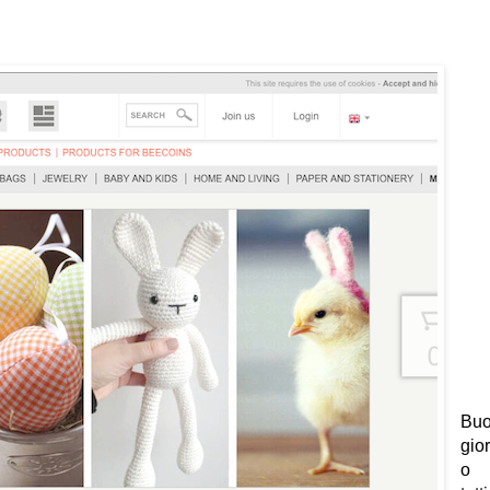
Bu
gio
o