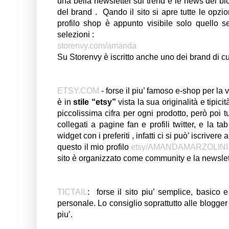
una bella newsletter sui trend e le news del bl
del brand . Qando il sito si apre tutte le opzion
profilo shop è appunto visibile solo quello 
selezioni :
storenvy.com/amanda
Su Storenvy è iscritto anche uno dei brand di cu
ETSY.COM
- forse il piu’ famoso e-shop per la 
è in
stile “etsy”
vista la sua originalità e tipic
piccolissima cifra per ogni prodotto, però poi 
collegati a pagine fan e profili twitter, e la 
widget con i preferiti , infatti ci si può’ iscriv
questo il mio profilo
etsy/AMANDAMARZOLIN
sito è organizzato come community e la newslet
TICTAIL
: forse il sito piu’ semplice, basico 
personale. Lo consiglio soprattutto alle blogge
piu’.