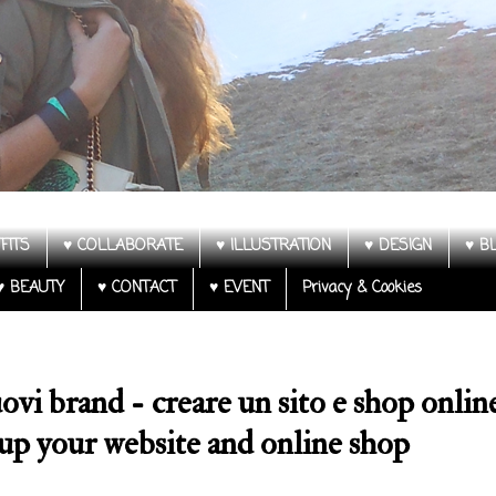
FITS
♥ COLLABORATE
♥ ILLUSTRATION
♥ DESIGN
♥ B
♥ BEAUTY
♥ CONTACT
♥ EVENT
Privacy & Cookies
i brand - creare un sito e shop onlin
up your website and online shop