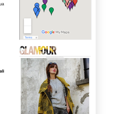
gua
ali