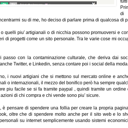
tutt
Pri
di
ncentrarmi su di me, ho deciso di parlare prima di qualcosa di p
 o quelli piu’ artigianali o di nicchia possono promuoversi e c
eri di progetti come un sito personale. Tra le varie cose mi occ
ari passo con la contaminazione culturale, che deriva dai soc
nche Twitter, e Linkedin, senza contare poi i social della moda
o, i nuovi artigiani che si mettono sul mercato online e anch
onali o internazionali, il mezzo del bonifico però ha sempre qual
re piu facile se si fa tramite paypal , quindi tramite un ordine
 azioni di chi compra e chi vende sono piu’ sicure.
 è pensare di spendere una follia per creare la propria pagin
, oltre che di spendere molto anche per il sito web e lo s
zi personali su internet semplicemente usando sistemi economic