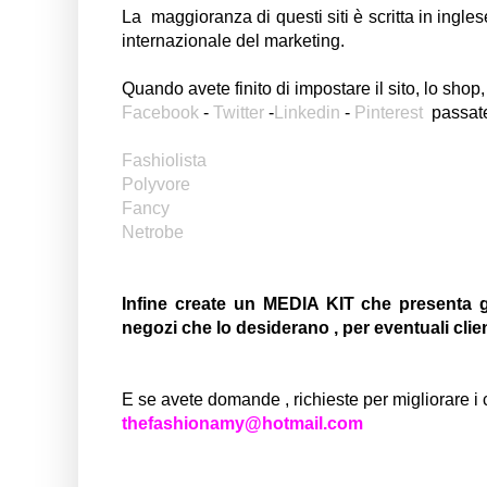
La maggioranza di questi siti è scritta in ingle
internazionale del marketing.
Quando avete finito di impostare il sito, lo shop, 
Facebook
-
Twitter
-
Linkedin
-
Pinterest
passate
Fashiolista
Polyvore
Fancy
Netrobe
Infine create un MEDIA KIT che presenta gli
negozi che lo desiderano , per eventuali clie
E se avete domande , richieste per migliorare i c
thefashionamy@hotmail.com