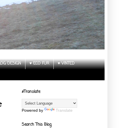
LOG DESIGN
♥ ECO FUR
♥ VINTED
#Translate
e
Powered by
Translate
Search This Blog