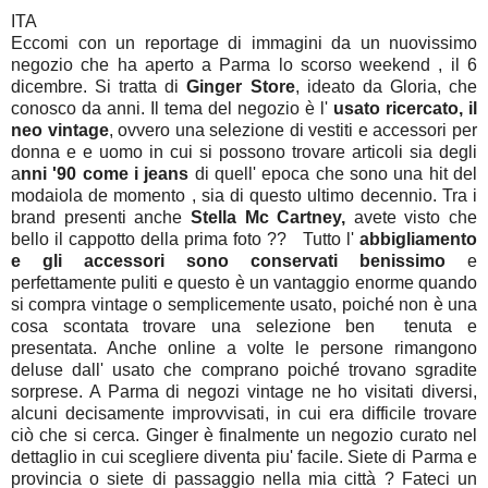
ITA
Eccomi con un reportage di immagini da un nuovissimo
negozio che ha aperto a Parma lo scorso weekend , il 6
dicembre. Si tratta di
Ginger Store
, ideato da Gloria, che
conosco da anni. Il tema del negozio è l'
usato ricercato, il
neo vintage
, ovvero una selezione di vestiti e accessori per
donna e e uomo in cui si possono trovare articoli sia degli
a
nni '90 come i jeans
di quell' epoca che sono una hit del
modaiola de momento , sia di questo ultimo decennio. Tra i
brand presenti anche
Stella Mc Cartney,
avete visto che
bello il cappotto della prima foto ?? Tutto l'
abbigliamento
e gli accessori sono conservati benissimo
e
perfettamente puliti e questo è un vantaggio enorme quando
si compra vintage o semplicemente usato, poiché non è una
cosa scontata trovare una selezione ben tenuta e
presentata. Anche online a volte le persone rimangono
deluse dall' usato che comprano poiché trovano sgradite
sorprese. A Parma di negozi vintage ne ho visitati diversi,
alcuni decisamente improvvisati, in cui era difficile trovare
ciò che si cerca. Ginger è finalmente un negozio curato nel
dettaglio in cui scegliere diventa piu' facile. Siete di Parma e
provincia o siete di passaggio nella mia città ? Fateci un