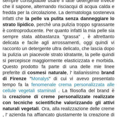
sempre consigliabile usare il latte detergente invece
che il sapone, alternando risciacqui di acqua calda e
fredda per la circolazione. La dermatologa sosteneva
infatti che
la pelle va pulita senza danneggiare lo
strato lipidico
, perchè una pulizia troppo sgrassante
è controproducente. Per quanto infatti la mia pelle sia
sempre stata abbastanza "grassa" , è altrettanto
delicata e facile agli arrossamenti, oggi quindi vi
racconto un detergente ultra delicato, che lascia dopo
la pulizia un piacevole strato idratante, la pelle quindi
si percepisce maggiormente elasticizzata e morbida.
Questo prodotto fa parte di una delle mie linee
preferite di
cosmesi naturale
, l' italianissimo
brand
di Firenze
"
Monalys
" di cui vi avevo presentato
tempo fa la
fenomenale crema personalizzata alle
cellule vegetali staminali
. La filosofia del brand è
la
creazione di creme personalizzate realizzate
con tecniche scientifiche valorizzando gli attivi
naturali vegetali
. Ora, alla realizzazione delle creme
, l' azienda ha affiancato giustamente la creazione di