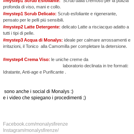
#mystep1 Scrub Esfoliante:
Scrub dalla cremoso per la pulizia
profonda di viso, mani e collo.
#mystep1 Scrub Delicato:
Scrub
esfoliante e rigenerante
,
pensato per le pelli piú sensibili.
#mystep2 Latte Detergente:
delicato Latte a risciacquo adatto a
tutti i tipi di pelle.
#mystep3 Acqua di Monalys:
ideale per calmare arrossamenti e
irritazioni, il Tonico alla Camomilla per completare la detersione.
#mystep4 Crema Viso:
le uniche creme da
laboratorio declinata in tre formati:
Idratante, Anti-age e Purificante .
sono anche i social di Monalys :)
e i video che spiegano i procedimenti ;)
Facebook.com/monalysfirenze
Instagram/monalysfirenze/