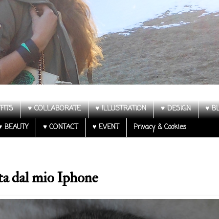
FITS
♥ COLLABORATE
♥ ILLUSTRATION
♥ DESIGN
♥ B
♥ BEAUTY
♥ CONTACT
♥ EVENT
Privacy & Cookies
ta dal mio Iphone