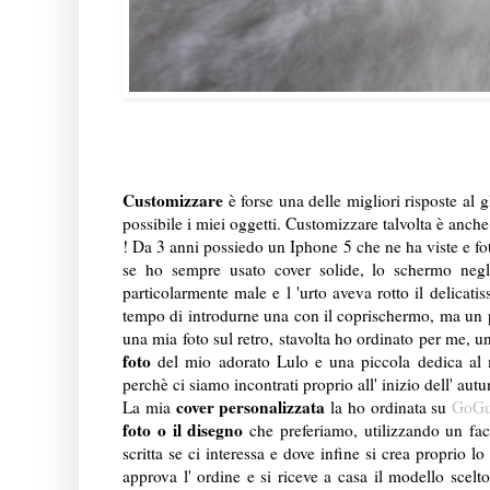
Customizzare
è forse una delle migliori risposte al g
possibile i miei oggetti. Customizzare talvolta è anch
! Da 3 anni possiedo un Iphone 5 che ne ha viste e foto
se ho sempre usato cover solide, lo schermo negl
particolarmente male e l 'urto aveva rotto il delica
tempo di introdurne una con il coprischermo, ma un 
una mia foto sul retro, stavolta ho ordinato per me, 
foto
del mio adorato Lulo e una piccola dedica al m
perchè ci siamo incontrati proprio all' inizio dell' aut
cover personalizzata
La mia
la ho ordinata su
GoGu
foto o il disegno
che preferiamo, utilizzando un faci
scritta se ci interessa e dove infine si crea proprio 
approva l' ordine e si riceve a casa il modello scel