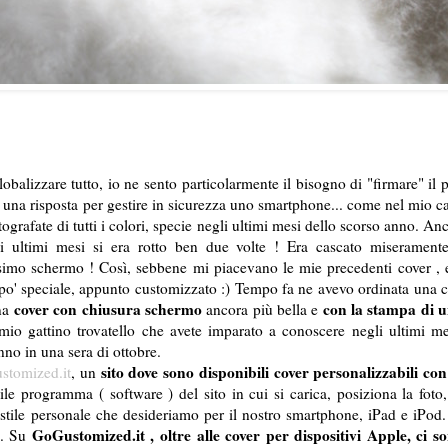
lobalizzare tutto, io ne sento particolarmente il bisogno di "firmare" il p
e una risposta per gestire in sicurezza uno smartphone... come nel mio c
grafate di tutti i colori, specie negli ultimi mesi dello scorso anno. An
i ultimi mesi si era rotto ben due volte ! Era cascato miserament
tissimo schermo ! Così, sebbene mi piacevano le mie precedenti cover , 
po' speciale, appunto customizzato :) Tempo fa ne avevo ordinata una 
cover con chiusura schermo
con la stampa di 
una
ancora più bella e
io gattino trovatello che avete imparato a conoscere negli ultimi me
unno in una sera di ottobre.
sito dove sono disponibili cover personalizzabili con
stomized.it
, un
le programma ( software ) del sito in cui si carica, posiziona la foto,
lo stile personale che desideriamo per il nostro smartphone, iPad e iPod.
GoGustomized.it , oltre alle cover per dispositivi Apple, ci s
to. Su