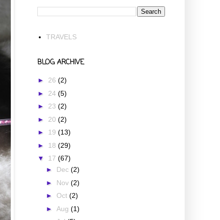
TRAVELS
BLOG ARCHIVE
►
26
(2)
►
24
(5)
►
23
(2)
►
20
(2)
►
19
(13)
►
18
(29)
▼
17
(67)
►
Dec
(2)
►
Nov
(2)
►
Oct
(2)
►
Aug
(1)