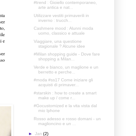
#trend : Gioiello contemporaneo,
arte antica e nat...
nta
Utilizzare vestiti primaverili in
inverno : trucch...
ver
to,
Cashmere mood : Alunni moda
uomo, classico e attuale
ile
i e
Viaggiare, una questione
stagionale ? Alcune idee
ver
#Milan shopping guide - Dove fare
shopping a Milan...
aso
Verde e bianco, un maglione e un
berretto e perche...
#moda #ss17 Come iniziare gli
acquisti di primaver...
#starskin : how to create a smart
make up / come r...
#Gocustomized e la vita vista dal
mio Iphone
Rosso adesso e rosso domani - un
maglioncino e un ...
►
Jan
(2)