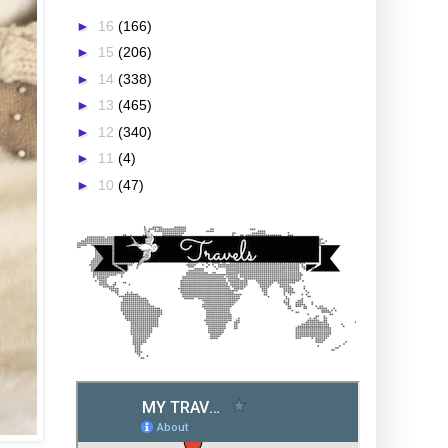
►
16
(166)
►
15
(206)
►
14
(338)
►
13
(465)
►
12
(340)
►
11
(4)
►
10
(47)