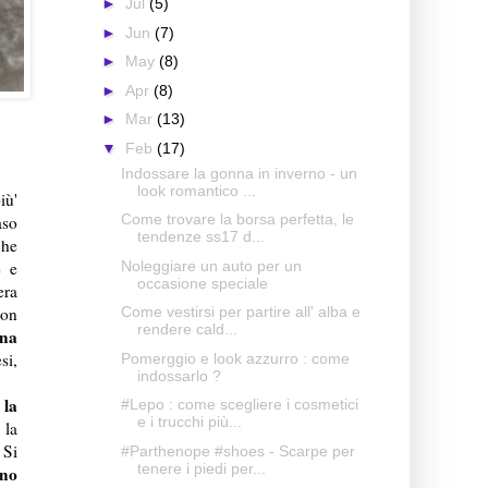
►
Jul
(5)
►
Jun
(7)
►
May
(8)
►
Apr
(8)
►
Mar
(13)
▼
Feb
(17)
Indossare la gonna in inverno - un
look romantico ...
iù'
Come trovare la borsa perfetta, le
aso
tendenze ss17 d...
che
Noleggiare un auto per un
e e
occasione speciale
era
Come vestirsi per partire all' alba e
con
rendere cald...
una
si,
Pomerggio e look azzurro : come
indossarlo ?
 la
#Lepo : come scegliere i cosmetici
e i trucchi più...
 la
 Si
#Parthenope #shoes - Scarpe per
tenere i piedi per...
ono