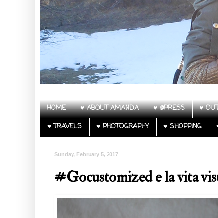
HOME
♥ ABOUT AMANDA
♥ @PRESS
♥ OUT
♥ TRAVELS
♥ PHOTOGRAPHY
♥ SHOPPING
Sunday, February 5, 2017
#Gocustomized e la vita vis