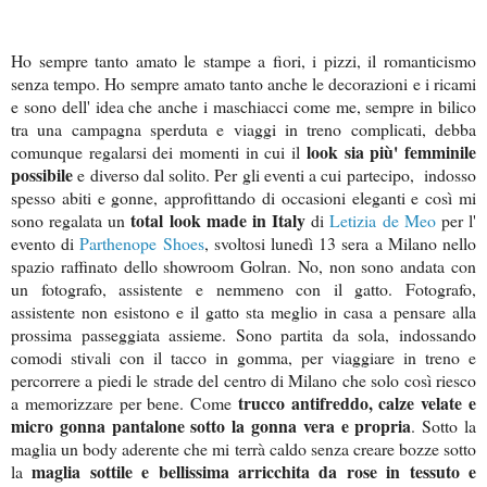
Ho sempre tanto amato le stampe a fiori, i pizzi, il romanticismo
senza tempo. Ho sempre amato tanto anche le decorazioni e i ricami
e sono dell' idea che anche i maschiacci come me, sempre in bilico
tra una campagna sperduta e viaggi in treno complicati, debba
look sia più' femminile
comunque regalarsi dei momenti in cui il
possibile
e diverso dal solito. Per gli eventi a cui partecipo, indosso
spesso abiti e gonne, approfittando di occasioni eleganti e così mi
total look made in Italy
sono regalata un
di
Letizia de Meo
per l'
evento di
Parthenope Shoes
, svoltosi lunedì 13 sera a Milano nello
spazio raffinato dello showroom Golran. No, non sono andata con
un fotografo, assistente e nemmeno con il gatto. Fotografo,
assistente non esistono e il gatto sta meglio in casa a pensare alla
prossima passeggiata assieme. Sono partita da sola, indossando
comodi stivali con il tacco in gomma, per viaggiare in treno e
percorrere a piedi le strade del centro di Milano che solo così riesco
trucco antifreddo, calze velate e
a memorizzare per bene. Come
micro gonna pantalone sotto la gonna vera e propria
. Sotto la
maglia un body aderente che mi terrà caldo senza creare bozze sotto
maglia sottile e bellissima arricchita da rose in tessuto e
la