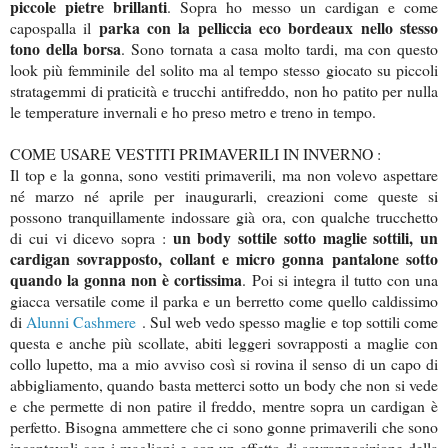
piccole pietre brillanti
. Sopra ho messo un cardigan e come
parka con la pelliccia eco bordeaux nello stesso
capospalla il
tono della borsa
. Sono tornata a casa molto tardi, ma con questo
look più femminile del solito ma al tempo stesso giocato su piccoli
stratagemmi di praticità e trucchi antifreddo, non ho patito per nulla
le temperature invernali e ho preso metro e treno in tempo.
COME USARE VESTITI PRIMAVERILI IN INVERNO :
Il top e la gonna, sono vestiti primaverili, ma non volevo aspettare
né marzo né aprile per inaugurarli, creazioni come queste si
possono tranquillamente indossare già ora, con qualche trucchetto
un body sottile sotto maglie sottili, un
di cui vi dicevo sopra :
cardigan sovrapposto, collant e micro gonna pantalone sotto
quando la gonna non è cortissima
. Poi si integra il tutto con una
giacca versatile come il parka e un berretto come quello caldissimo
di
Alunni Cashmere
. Sul web vedo spesso maglie e top sottili come
questa e anche più scollate, abiti leggeri sovrapposti a maglie con
collo lupetto, ma a mio avviso così si rovina il senso di un capo di
abbigliamento, quando basta metterci sotto un body che non si vede
e che permette di non patire il freddo, mentre sopra un cardigan è
perfetto. Bisogna ammettere che ci sono gonne primaverili che sono
incantevoli con i maglioni e con un effetto di sovrapposizione della