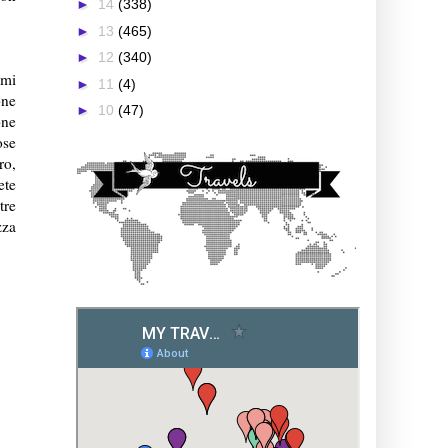
►
14
(338)
►
13
(465)
►
12
(340)
 mi
►
11
(4)
one
►
10
(47)
one
ose
ro,
ete
tre
zza