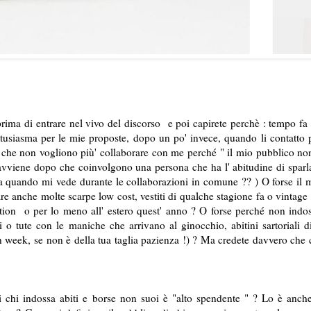
ima di entrare nel vivo del discorso e poi capirete perchè : tempo fa
tusiasma per le mie proposte, dopo un po' invece, quando li contatto 
che non vogliono più' collaborare con me perché " il mio pubblico no
e avviene dopo che coinvolgono una persona che ha l' abitudine di sparl
za quando mi vede durante le collaborazioni in comune ?? ) O forse il 
re anche molte scarpe low cost, vestiti di qualche stagione fa o vintage 
tion o per lo meno all' estero quest' anno ? O forse perché non indo
ti o tute con le maniche che arrivano al ginocchio, abitini sartoriali d
ion week, se non è della tua taglia pazienza !) ? Ma credete davvero che 
chi indossa abiti e borse non suoi è "alto spendente " ? Lo è anche