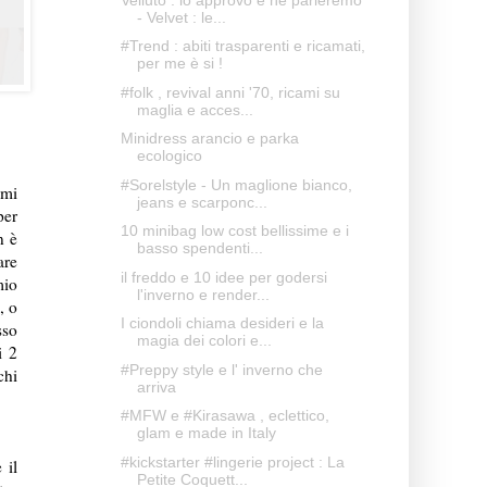
- Velvet : le...
#Trend : abiti trasparenti e ricamati,
per me è si !
#folk , revival anni '70, ricami su
maglia e acces...
Minidress arancio e parka
ecologico
#Sorelstyle - Un maglione bianco,
 mi
jeans e scarponc...
per
10 minibag low cost bellissime e i
n è
basso spendenti...
are
il freddo e 10 idee per godersi
mio
l'inverno e render...
, o
I ciondoli chiama desideri e la
sso
magia dei colori e...
i 2
#Preppy style e l' inverno che
chi
arriva
#MFW e #Kirasawa , eclettico,
glam e made in Italy
#kickstarter #lingerie project : La
 il
Petite Coquett...