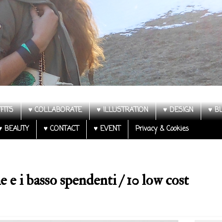
FITS
♥ COLLABORATE
♥ ILLUSTRATION
♥ DESIGN
♥ B
♥ BEAUTY
♥ CONTACT
♥ EVENT
Privacy & Cookies
e e i basso spendenti / 10 low cost