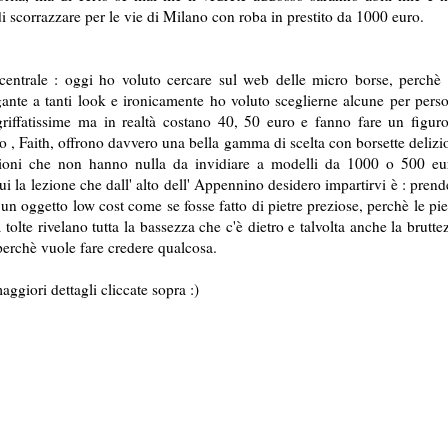
o di scorrazzare per le vie di Milano con roba in prestito da 1000 euro.
ale : oggi ho voluto cercare sul web delle micro borse, perchè
ante a tanti look e ironicamente ho voluto sceglierne alcune per pers
riffatissime ma in realtà costano 40, 50 euro e fanno fare un figur
 Faith, offrono davvero una bella gamma di scelta con borsette delizi
razioni che non hanno nulla da invidiare a modelli da 1000 o 500 eu
i la lezione che dall' alto dell' Appennino desidero impartirvi è : prend
un oggetto low cost come se fosse fatto di pietre preziose, perchè le pie
olte rivelano tutta la bassezza che c'è dietro e talvolta anche la brutte
perchè vuole fare credere qualcosa.
ri dettagli cliccate sopra :)