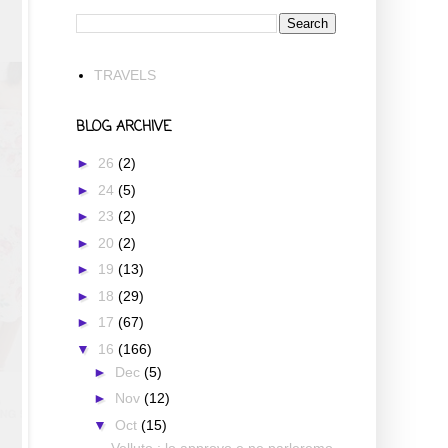
TRAVELS
BLOG ARCHIVE
►
26
(2)
►
24
(5)
►
23
(2)
►
20
(2)
►
19
(13)
►
18
(29)
►
17
(67)
▼
16
(166)
►
Dec
(5)
►
Nov
(12)
▼
Oct
(15)
Velluto : lo approvo e ne parleremo