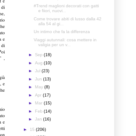
t e
#Trend maglioni decorati con gatti
 di
e fiiori, nuovi...
ne,
Come trovare abiti di lusso dalla 42
rio
alla 54 al gi...
che
Un intimo che fa la differenza
ato
a e
Viaggi autunnali: cosa mettere in
valigia per un v...
 di
Poi
►
Sep
(18)
" ,
►
Aug
(10)
►
Jul
(23)
già
►
Jun
(13)
, e
►
May
(8)
che
►
Apr
(17)
►
Mar
(15)
mio
►
Feb
(14)
ato
►
Jan
(16)
n e
tti
►
15
(206)
non