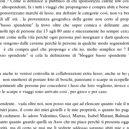
ton ? Come si definisce il pubblico di chi sponsorizza catene low cos
r altospendenti, fa i tutti i viaggi che propongono e compra abiti e borse
onsorizzano marchi di lusso, ma definire le categorie così, non va be
i all' età , la provenienza geografica della gente non certo al prop
e "basso spendente" la trovo oltre che super comica e delirante ,an
lti tipi di persone dai 13 agli 80 anni e sinceramente ho sempre cerc
amente come nella vita perchè ogni persona può insegnare e darti qualcos
e vengono dalle caverne perchè le persone in qualche modo seguendoti
 C' è chi compra quel che propongo e chi no, molto semplice no ? 
asso spendente" si cela la definizione di "blogger basso spendente 
 anche io venissi coinvolta in collaborazioni extra lusso, anche se ho 
o, non smetterei di postare foto di boschi, panorami o scarpe in ecopelle
erimenti alle persone per concedersi i lussi che loro vogliono, invece 
e le scarpe o viaggi sono arrivato così , per gioco e per caso.
pendente. vada oltre noi, non posso star qui ad elencare quanto vale il 
ei jeans, il costo dei miei gioielli e le mie proprietà, o quanto ho pag
di cashmere. Io adoro Valentino, Gucci, Marras, Isabel Marant, Balmai
, tanto quanto guardo quelli su Asos che mi piace perchè ti presenta ogge
orità, ma di certo se mai me li vedrete addosso saranno abiti mie e 