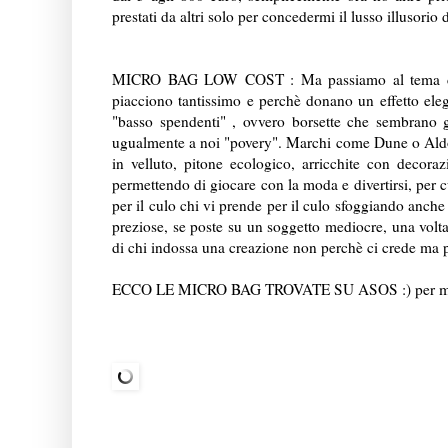
prestati da altri solo per concedermi il lusso illusori
MICRO BAG LOW COST : Ma passiamo al tema centr
piacciono tantissimo e perchè donano un effetto eleg
"basso spendenti" , ovvero borsette che sembrano g
ugualmente a noi "povery". Marchi come Dune o Aldo ,
in velluto, pitone ecologico, arricchite con deco
permettendo di giocare con la moda e divertirsi, per cu
per il culo chi vi prende per il culo sfoggiando anche 
preziose, se poste su un soggetto mediocre, una volta t
di chi indossa una creazione non perchè ci crede ma 
ECCO LE MICRO BAG TROVATE SU ASOS :) per maggio