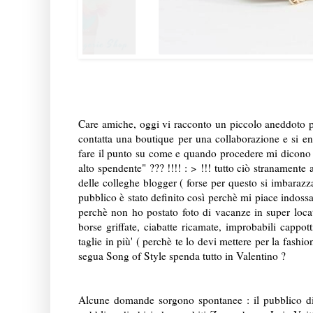
Care amiche, oggi vi racconto un piccolo aneddoto pr
contatta una boutique per una collaborazione e si en
fare il punto su come e quando procedere mi dicono 
alto spendente" ??? !!!! : > !!! tutto ciò stranament
delle colleghe blogger ( forse per questo si imbaraz
pubblico è stato definito così perchè mi piace indossa
perchè non ho postato foto di vacanze in super loca
borse griffate, ciabatte ricamate, improbabili cappot
taglie in più' ( perchè te lo devi mettere per la fash
segua Song of Style spenda tutto in Valentino ?
Alcune domande sorgono spontanee : il pubblico di 