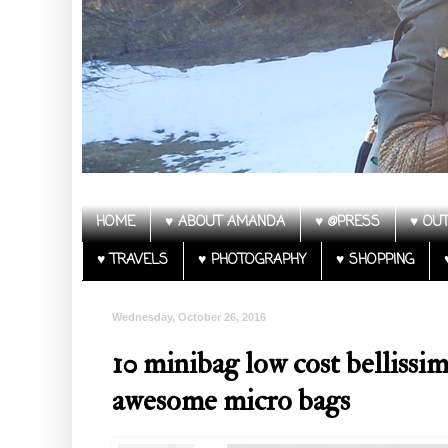
HOME
♥ ABOUT AMANDA
♥ @PRESS
♥ OUT
♥ TRAVELS
♥ PHOTOGRAPHY
♥ SHOPPING
Wednesday, October 26, 2016
10 minibag low cost bellissim
awesome micro bags