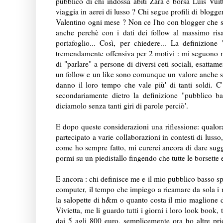
pubblico di chi indossa abiti Zara e borsa Luis Vuit
viaggia in aerei di lusso ? Chi segue profili di blogge
Valentino ogni mese ? Non ce l'ho con blogger che sp
anche perchè con i dati dei follow al massimo risal
portafoglio... Così, per chiedere... La definizion
tremendamente offensiva per 2 motivi : mi seguono mo
di "parlare" a persone di diversi ceti sociali, esatt
un follow e un like sono comunque un valore anche s
danno il loro tempo che vale più' di tanti soldi.
secondariamente dietro la definizione "pubblico b
diciamolo senza tanti giri di parole perciò'.
E dopo queste considerazioni una riflessione: qualora
partecipato a varie collaborazioni in contesti di luss
come ho sempre fatto, mi curerei ancora di dare sugg
pormi su un piedistallo fingendo che tutte le borsette 
E ancora : chi definisce me e il mio pubblico basso s
computer, il tempo che impiego a ricamare da sola i mi
la salopette di h&m o quanto costa il mio maglione 
Vivietta, me li guardo tutti i giorni i loro look book
dai 5 agli 800 euro, semplicemente ora ho altre pri