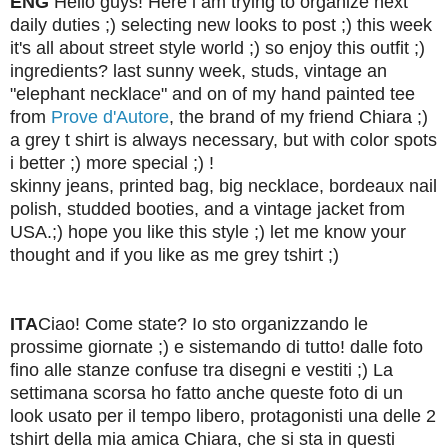
ENG
Hello guys! Here i am trying to organize next
daily duties ;) selecting new looks to post ;) this week
it's all about street style world ;) so enjoy this outfit ;)
ingredients? last sunny week, studs, vintage an
"elephant necklace" and on of my hand painted tee
from
Prove d'Autore
, the brand of my friend Chiara ;)
a grey t shirt is always necessary, but with color spots
i better ;) more special ;) !
skinny jeans, printed bag, big necklace, bordeaux nail
polish, studded booties, and a vintage jacket from
USA.;) hope you like this style ;) let me know your
thought and if you like as me grey tshirt ;)
ITA
Ciao! Come state? Io sto organizzando le
prossime giornate ;) e sistemando di tutto! dalle foto
fino alle stanze confuse tra disegni e vestiti ;) La
settimana scorsa ho fatto anche queste foto di un
look usato per il tempo libero, protagonisti una delle 2
tshirt della mia amica Chiara, che si sta in questi