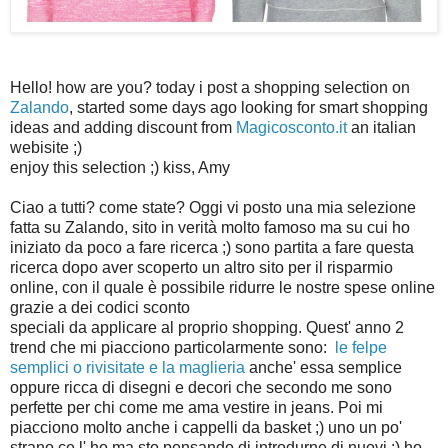
Hello! how are you? today i post a shopping selection on
Zalando
, started some days ago looking for smart shopping
ideas and adding discount from
Magicosconto.it
an italian
webisite ;)
enjoy this selection ;) kiss, Amy
Ciao a tutti? come state? Oggi vi posto una mia selezione
fatta su Zalando, sito in verità molto famoso ma su cui ho
iniziato da poco a fare ricerca ;) sono partita a fare questa
ricerca dopo aver scoperto un altro sito per il risparmio
online, con il quale è possibile ridurre le nostre spese online
grazie a dei codici sconto
speciali da applicare al proprio shopping. Quest' anno 2
trend che mi piacciono particolarmente sono:
le felpe
semplici o rivisitate e la maglieria
anche' essa semplice
oppure ricca di disegni e decori che secondo me sono
perfette per chi come me ama vestire in jeans. Poi mi
piacciono molto anche i cappelli da basket ;) uno un po'
strano ce l' ho ma sto pensando di introdurne di nuovi ;) ho