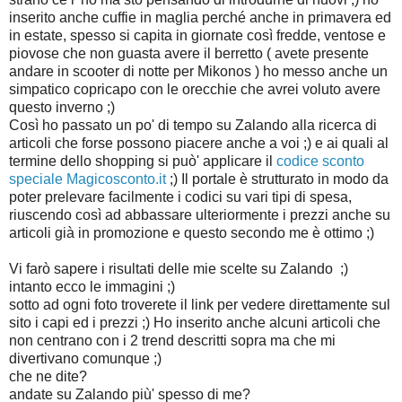
inserito anche cuffie in maglia perché anche in primavera ed
in estate, spesso si capita in giornate così fredde, ventose e
piovose che non guasta avere il berretto ( avete presente
andare in scooter di notte per Mikonos ) ho messo anche un
simpatico copricapo con le orecchie che avrei voluto avere
questo inverno ;)
Così ho passato un po' di tempo su Zalando alla ricerca di
articoli che forse possono piacere anche a voi ;) e ai quali al
termine dello shopping si può' applicare il
codice sconto
speciale Magicosconto.it
;) Il portale è strutturato in modo da
poter prelevare facilmente i codici su vari tipi di spesa,
riuscendo così ad abbassare ulteriormente i prezzi anche su
articoli già in promozione e questo secondo me è ottimo ;)
Vi farò sapere i risultati delle mie scelte su Zalando ;)
intanto ecco le immagini ;)
sotto ad ogni foto troverete il link per vedere direttamente sul
sito i capi ed i prezzi ;)
Ho inserito anche alcuni articoli che
non centrano con i 2 trend descritti sopra ma che mi
divertivano comunque ;)
che ne dite?
andate su Zalando più' spesso di me?