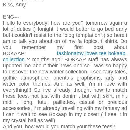
Kiss, Amy
ENG---
Hello to everybody! how are you? tomorrow again a
lot of duties ;) tonight it would better to go bed early
but i couldn't resist to the "blog temptation";) so here i
am to talk you about on of my fa topics, t shirts. Do
you remember my first post about
BOKAAP:
fashionamy-loves-tee-bokaap-
collection
?
months ago! BOKAAP staff has always
updated me about their news and so i was so happy
to discover the new winter collection. I see fairy tales,
gothic atmosphere, orientals graphisms, arty and
water color themes. And as well, i'm in love with
everything!!! So i've already thought how to match
these tees, not just with denim , but with skirt, mini,
midi , long, tutu', paillettes, casual or precious
accessories. I' m already travelling with my fantasy ad
i can' t wait to see Bokaap in my closet! ( i see it in
my crystal ball as well)
And you, how would you match your these tees?