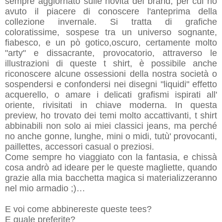
sempre aggiornato sulle novità del brand, per cui ho
avuto il piacere di conoscere l'anteprima della
collezione invernale. Si tratta di grafiche
coloratissime, sospese tra un universo sognante,
fiabesco, e un pò gotico,oscuro, certamente molto
"arty" e dissacrante, provocatorio, attraverso le
illustrazioni di queste t shirt, è possibile anche
riconoscere alcune ossessioni della nostra società o
sospendersi e confondersi nei disegni "liquidi" effetto
acquerello, o amare i delicati grafismi ispirati all'
oriente, rivisitati in chiave moderna. In questa
preview, ho trovato dei temi molto accattivanti, t shirt
abbinabili non solo ai miei classici jeans, ma perché
no anche gonne, lunghe, mini o midi, tutù' provocanti,
paillettes, accessori casual o preziosi.
Come sempre ho viaggiato con la fantasia, e chissà
cosa andrò ad ideare per le queste magliette, quando
grazie alla mia bacchetta magica si materializzeranno
nel mio armadio ;)…
E voi come abbinereste queste tees?
E quale preferite?