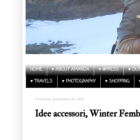
HOME
♥ ABOUT AMANDA
♥ @PRESS
♥ OUT
♥ TRAVELS
♥ PHOTOGRAPHY
♥ SHOPPING
Thursday, September 20, 2012
Idee accessori, Winter Femb
Follow my blog with Bloglovin