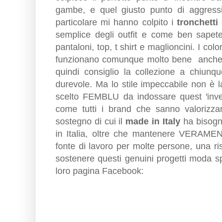
gambe, e quel giusto punto di aggressiv
particolare mi hanno colpito i
tronchetti
semplice degli outfit e come ben sapete
pantaloni, top, t shirt e maglioncini. I col
funzionano comunque molto bene anche ab
quindi consiglio la collezione a chiunq
durevole. Ma lo stile impeccabile non è 
scelto FEMBLU da indossare quest 'inver
come tutti i brand che sanno valorizzar
sostegno di cui il
made in Italy
ha bisogn
in Italia, oltre che mantenere VERAME
fonte di lavoro per molte persone, una ri
sostenere questi genuini progetti moda s
loro pagina Facebook: