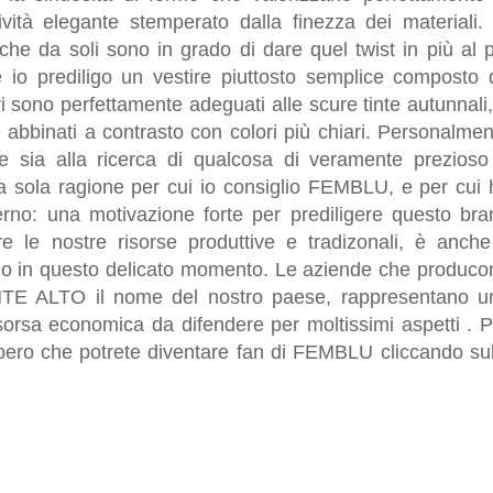
ità elegante stemperato dalla finezza dei materiali. 
che da soli sono in grado di dare quel twist in più al p
 io prediligo un vestire piuttosto semplice composto 
ori sono perfettamente adeguati alle scure tinte autunnali
binati a contrasto con colori più chiari.
Personalmen
ue sia alla ricerca di qualcosa di veramente prezioso
la sola ragione per cui io consiglio FEMBLU, e per cui 
no: una motivazione forte per prediligere questo bra
e le nostre risorse produttive e tradizonali, è anche 
o in questo delicato momento. Le aziende che produco
NTE ALTO il nome del nostro paese, rappresentano u
sorsa economica da difendere per moltissimi aspetti . P
pero che potrete diventare fan di FEMBLU cliccando sul