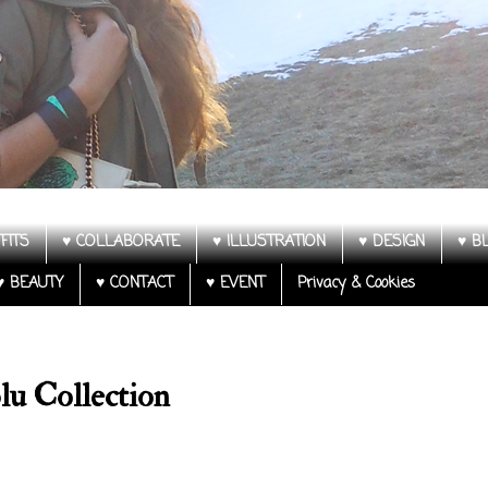
FITS
♥ COLLABORATE
♥ ILLUSTRATION
♥ DESIGN
♥ B
♥ BEAUTY
♥ CONTACT
♥ EVENT
Privacy & Cookies
lu Collection