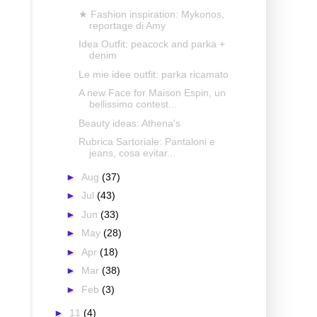
★ Fashion inspiration: Mykonos,
reportage di Amy
Idea Outfit: peacock and parka +
denim
Le mie idee outfit: parka ricamato
A new Face for Maison Espin, un
bellissimo contest...
Beauty ideas: Athena's
Rubrica Sartoriale: Pantaloni e
jeans, cosa evitar...
►
Aug
(37)
►
Jul
(43)
►
Jun
(33)
►
May
(28)
►
Apr
(18)
►
Mar
(38)
►
Feb
(3)
►
11
(4)