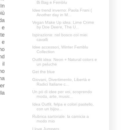
Bi Bag e Femblu
In
Idee trend inverno: Paola Frani (
iù
Another day in M...
da
Vegan Make Up idea: Lime Crime
, e
by Doe Deere, The U...
te
Ispirazione: nel bosco coi miei
cavalli
 e
Idee accessori, Winter Femblu
ho
Collection
nd
Outfit idea: Neon + Natural colors e
il
un peluche
no
Get the blue
na
Giovani, Divertimento, Libertà e
Radici Italiane c...
er
Un pò di idee per voi, scoprendo
la
moda, arte, music...
Idea Outfit, felpa e colori pastello,
con un bijou...
Rubrica sartoriale: la camicia a
modo mio
I love Jumpers