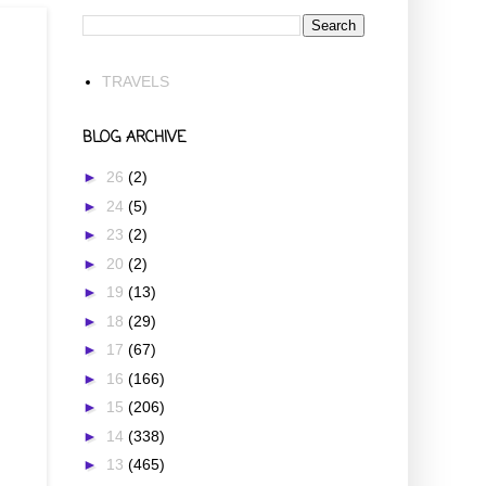
TRAVELS
BLOG ARCHIVE
►
26
(2)
►
24
(5)
►
23
(2)
►
20
(2)
►
19
(13)
►
18
(29)
►
17
(67)
►
16
(166)
►
15
(206)
►
14
(338)
►
13
(465)