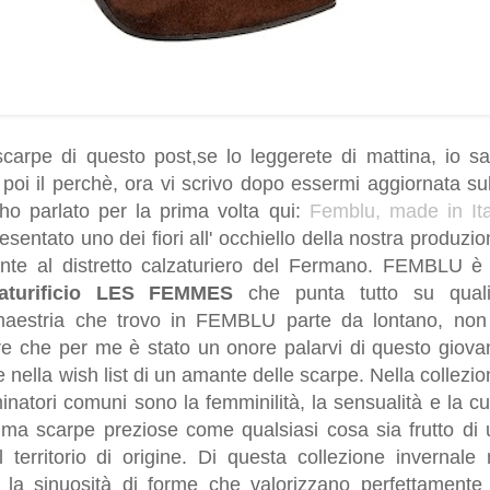
scarpe di questo post,se lo leggerete di mattina, io sa
poi il perchè, ora vi scrivo dopo essermi aggiornata sul
ho parlato per la prima volta qui:
Femblu, made in Ita
esentato uno dei fiori all' occhiello della nostra produzi
nente al distretto calzaturiero del Fermano. FEMBLU è 
zaturificio LES FEMMES
che punta tutto su quali
a maestria che trovo in FEMBLU parte da lontano, non
 che per me è stato un onore palarvi di questo giova
e nella wish list di un amante delle scarpe. Nella collezi
natori comuni sono la femminilità, la sensualità e la cu
 ma scarpe preziose come qualsiasi cosa sia frutto di
l territorio di origine. Di questa collezione invernale 
ra la sinuosità di forme che valorizzano perfettamente 