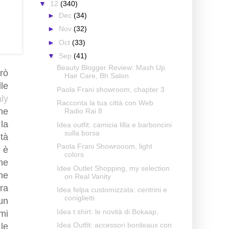
▼
12
(340)
►
Dec
(34)
►
Nov
(32)
►
Oct
(33)
▼
Sep
(41)
Beauty Blogger Review: Mash Up
rò
Hair Care, Bh Salon
le
Paola Frani showroom, chapter 3
ly
Racconta la tua città con Web
one
Radio Rai 8
la
Idea outfit: camicia lilla e barboncini
sulla borsa
tà
Paola Frani Showrooom, light
 è
colors
ne
Idee Outlet Shopping, my selection
one
on Real Vanity
ra
Idea felpa customizzata: centrini e
coniglietti
un
Idea t shirt: le novità di Bokaap,
mi
Idea Outfit: accessori bordeaux con
le