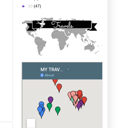
►
10
(47)