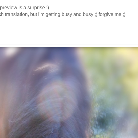
review is a surprise ;)
sh translation, but i'm getting busy and busy ;) forgive me ;)