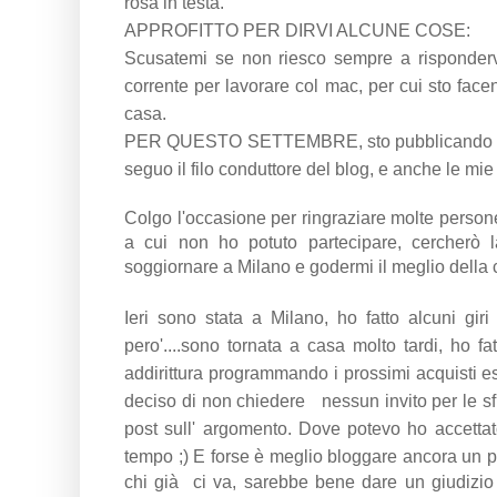
rosa in testa.
APPROFITTO PER DIRVI ALCUNE COSE:
Scusatemi se non riesco sempre a rispondervi,
corrente per lavorare col mac, per cui sto facen
casa.
PER QUESTO SETTEMBRE, sto pubblicando dei 
seguo il filo conduttore del blog, e anche le mi
Colgo l'occasione per ringraziare molte persone g
a cui non ho potuto partecipare, cercherò 
soggiornare a Milano e godermi il meglio della c
Ieri sono stata a Milano, ho fatto alcuni gir
pero'....sono tornata a casa molto tardi, ho f
addirittura programmando i prossimi acquisti es
deciso di non chiedere nessun invito per le sf
post sull' argomento. Dove potevo ho accetta
tempo ;) E forse è meglio bloggare ancora un pò
chi già ci va, sarebbe bene dare un giudizio 