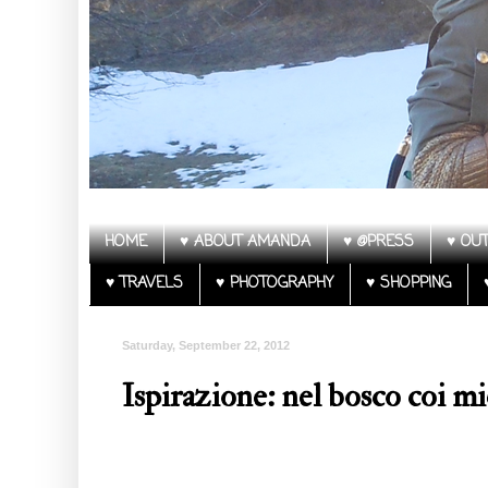
HOME
♥ ABOUT AMANDA
♥ @PRESS
♥ OUT
♥ TRAVELS
♥ PHOTOGRAPHY
♥ SHOPPING
Saturday, September 22, 2012
Ispirazione: nel bosco coi mie
Follow my blog with Bloglovin