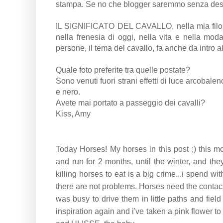
stampa. Se no che blogger saremmo senza descr
IL SIGNIFICATO DEL CAVALLO, nella mia filosofi
nella frenesia di oggi, nella vita e nella mo
persone, il tema del cavallo, fa anche da intro al
Quale foto preferite tra quelle postate?
Sono venuti fuori strani effetti di luce arcobal
e nero.
Avete mai portato a passeggio dei cavalli?
Kiss, Amy
Today Horses! My horses in this post ;) this mo
and run for 2 months, until the winter, and th
killing horses to eat is a big crime...i spend 
there are not problems. Horses need the contact 
was busy to drive them in little paths and fie
inspiration again and i've taken a pink flowe