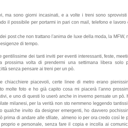
 ma sono giorni incasinati, e a volte i treni sono sprovvisti
do il possibile per portarmi in pari con mail, telefono e lavoro
post che non trattano l'anima de luxe della moda, la MFW,
e esigenze di tempo.
entilissime dei tanti inviti per eventi interessanti, feste, meet
la prossima volta di prendermi una settimana libera solo 
ittà senza pensare ai treni per un pò.
i e chiacchiere piacevoli, certe linee di metro erano pieniss
atto molte foto e ho già capito cosa mi piacerà l'anno prossi
tivi, e uno di questi lo userò anche in inverno pensate un pò.
ilate milanesi, per la verità non sto nemmeno leggendo tantiss
to qualche invito da designer emergenti, ho davvero pochiss
 prima di andare alle sfilate,
almeno io per ora credo così I
e 
proprio e personale, senza fare il copia e incolla ai comunic