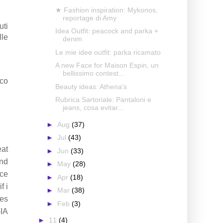
★ Fashion inspiration: Mykonos,
reportage di Amy
uti
Idea Outfit: peacock and parka +
lle
denim
Le mie idee outfit: parka ricamato
A new Face for Maison Espin, un
bellissimo contest...
nco
Beauty ideas: Athena's
Rubrica Sartoriale: Pantaloni e
jeans, cosa evitar...
►
Aug
(37)
►
Jul
(43)
eat
►
Jun
(33)
and
►
May
(28)
ace
►
Apr
(18)
f i
►
Mar
(38)
ses
►
Feb
(3)
GIA
►
11
(4)