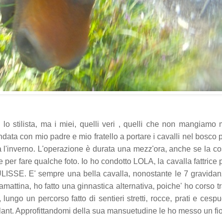
lo stilista, ma i miei, quelli veri , quelli che non mangiamo
data con mio padre e mio fratello a portare i cavalli nel bosco 
rà l'inverno. L'operazione è durata una mezz'ora, anche se la c
e per fare qualche foto. Io ho condotto LOLA, la cavalla fattrice 
SSE. E' sempre una bella cavalla, nonostante le 7 gravida
mattina, ho fatto una ginnastica alternativa, poiche' ho corso tr
ungo un percorso fatto di sentieri stretti, rocce, prati e cespu
s roulant. Approfittandomi della sua mansuetudine le ho messo un fi