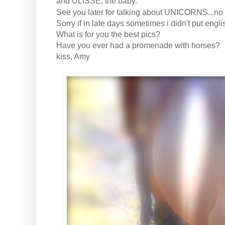
and ULISSE, the baby.
See you later for talking about UNICORNS...no p
Sorry if in late days sometimes i didn't put engli
What is for you the best pics?
Have you ever had a promenade with horses?
kiss, Amy