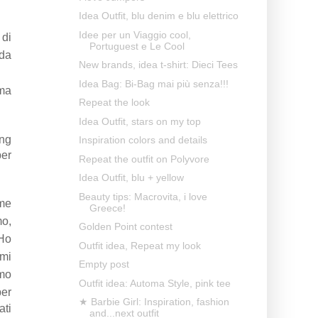
Idea Outfit, blu denim e blu elettrico
Idee per un Viaggio cool,
 di
Portuguest e Le Cool
 da
New brands, idea t-shirt: Dieci Tees
Idea Bag: Bi-Bag mai più senza!!!
 ma
Repeat the look
Idea Outfit, stars on my top
ing
Inspiration colors and details
per
Repeat the outfit on Polyvore
Idea Outfit, blu + yellow
Beauty tips: Macrovita, i love
ime
Greece!
mo,
Golden Point contest
 Ho
Outfit idea, Repeat my look
imi
Empty post
imo
Outfit idea: Automa Style, pink tee
per
★ Barbie Girl: Inspiration, fashion
ati
and...next outfit