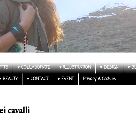
FITS
♥ COLLABORATE
♥ ILLUSTRATION
♥ DESIGN
♥ B
♥ BEAUTY
♥ CONTACT
♥ EVENT
Privacy & Cookies
i cavalli