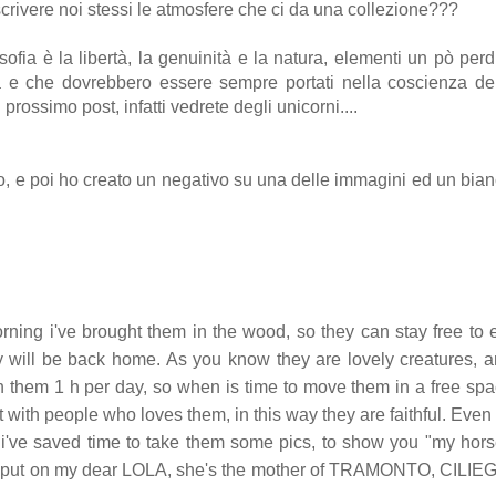
ivere noi stessi le atmosfere che ci da una collezione???
a è la libertà, la genuinità e la natura, elementi un pò perd
da e che dovrebbero essere sempre portati nella coscienza de
 prossimo post, infatti vedrete degli unicorni....
eno, e poi ho creato un negativo su una delle immagini ed un bia
rning i've brought them in the wood, so they can stay free to 
ey will be back home. As you know they are lovely creatures, 
with them 1 h per day, so when is time to move them in a free sp
with people who loves them, in this way they are faithful. Even i
ld i've saved time to take them some pics, to show you "my hor
r to put on my dear LOLA, she's the mother of TRAMONTO, CILIE