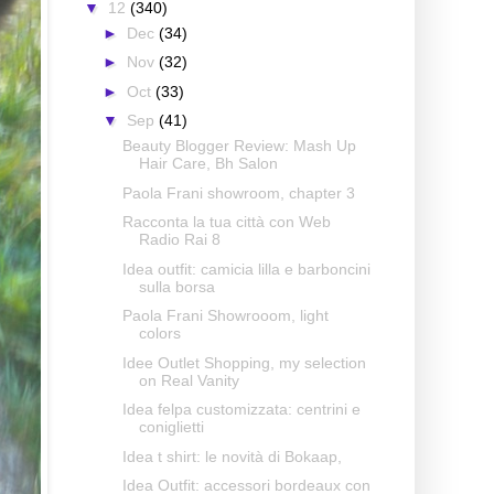
▼
12
(340)
►
Dec
(34)
►
Nov
(32)
►
Oct
(33)
▼
Sep
(41)
Beauty Blogger Review: Mash Up
Hair Care, Bh Salon
Paola Frani showroom, chapter 3
Racconta la tua città con Web
Radio Rai 8
Idea outfit: camicia lilla e barboncini
sulla borsa
Paola Frani Showrooom, light
colors
Idee Outlet Shopping, my selection
on Real Vanity
Idea felpa customizzata: centrini e
coniglietti
Idea t shirt: le novità di Bokaap,
Idea Outfit: accessori bordeaux con