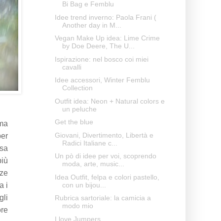
Bi Bag e Femblu
Idee trend inverno: Paola Frani (
Another day in M...
Vegan Make Up idea: Lime Crime
by Doe Deere, The U...
Ispirazione: nel bosco coi miei
cavalli
Idee accessori, Winter Femblu
Collection
Outfit idea: Neon + Natural colors e
un peluche
Get the blue
 ma
Giovani, Divertimento, Libertà e
per
Radici Italiane c...
osa
Un pò di idee per voi, scoprendo
più
moda, arte, music...
nze
Idea Outfit, felpa e colori pastello,
con un bijou...
a i
gli
Rubrica sartoriale: la camicia a
modo mio
ore
I love Jumpers