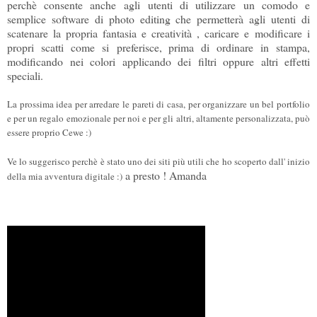
perchè consente anche agli utenti di utilizzare un comodo e
semplice software di photo editing che permetterà agli utenti di
scatenare la propria fantasia e creatività , caricare e modificare i
propri scatti come si preferisce, prima di ordinare in stampa,
modificando nei colori applicando dei filtri oppure altri effetti
speciali.
La prossima idea per arredare le pareti di casa, per organizzare un bel portfolio
e per un regalo emozionale per noi e per gli altri, altamente personalizzata, può
essere proprio Cewe :)
Ve lo suggerisco perchè è stato uno dei siti più utili che ho scoperto dall' inizio
a presto ! Amanda
della mia avventura digitale :)