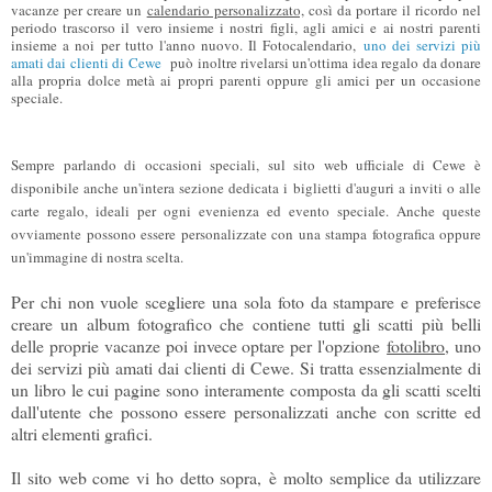
vacanze per creare un
calendario personalizzato,
così da portare il ricordo nel
periodo trascorso il vero insieme i nostri figli, agli amici e ai nostri parenti
insieme a noi per tutto l'anno nuovo. Il Fotocalendario,
uno dei servizi più
amati dai clienti di Cewe
può inoltre rivelarsi un'ottima idea regalo da donare
alla propria dolce metà ai propri parenti oppure gli amici per un occasione
speciale.
Sempre parlando di occasioni speciali, sul sito web ufficiale di Cewe è
disponibile anche un'intera sezione dedicata i biglietti d'auguri a inviti o alle
carte regalo, ideali per ogni evenienza ed evento speciale. Anche queste
ovviamente possono essere personalizzate con una stampa fotografica oppure
un'immagine di nostra scelta.
Per chi non vuole scegliere una sola foto da stampare e preferisce
creare un album fotografico che contiene tutti gli scatti più belli
delle proprie vacanze poi invece optare per l'opzione
fotolibro
, uno
dei servizi più amati dai clienti di Cewe. Si tratta essenzialmente di
un libro le cui pagine sono interamente composta da gli scatti scelti
dall'utente che possono essere personalizzati anche con scritte ed
altri elementi grafici.
Il sito web come vi ho detto sopra, è molto semplice da utilizzare