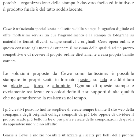
perchè l' organizzazione della stampa è davvero facile ed intuitivo e
il prodotto finale è del tutto soddisfacente.
Cewe è un'azienda specializzata nel settore della stampa fotografica digitale ed
offre moltissimi servizi tra cui l'ingrandimento e la stampa di fotografie su
materiali e formati diversi, sempre creativi e originali. Cewe opera online e
questo consente agli utenti di ottenere il massimo della qualità ad un prezzo
competitivo e di ricevere il proprio ordine direttamente a casa propria tramite
corriere.
Le soluzioni proposte da Cewe sono tantissime: è possibile
stampare in propri scatti in formato
poster
, su
tela
e addirittura
su
plexiglass
,
forex
e
alluminio
. Ognuna di queste stampe e
ovviamente realizzata con colori definiti e su supporti di alta qualità
che ne garantiscono la resistenza nel tempo.
I più creativi possono inoltre scegliere di creare sempre tramite il sito web della
compagnia degli originali collage composti da più foto oppure di dividere il
proprio scatto più bello in tre o più parti e creare delle composizioni di quadri
da appendere uno vicino all'altro.
Grazie a Cewe è inoltre possibile utilizzare gli scatti più belli delle proprie