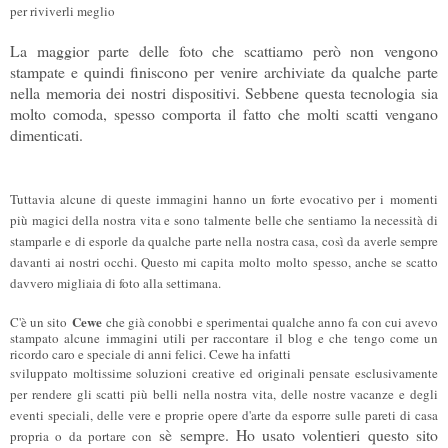
per riviverli meglio
La maggior parte delle foto che scattiamo però non vengono
stampate e quindi finiscono per venire archiviate da qualche parte
nella memoria dei nostri dispositivi. Sebbene questa tecnologia sia
molto comoda, spesso comporta il fatto che molti scatti vengano
dimenticati.
Tuttavia alcune di queste immagini hanno un forte evocativo per i momenti
più magici della nostra vita e sono talmente belle che sentiamo la necessità di
stamparle e di esporle da qualche parte nella nostra casa, così da averle sempre
davanti ai nostri occhi. Questo mi capita molto
molto
spesso, anche se scatto
davvero migliaia di foto alla settimana.
Cewe
C'è un sito
che già conobbi e sperimentai qualche anno fa con cui avevo
stampato alcune immagini utili per raccontare il blog e che tengo come un
ricordo caro e speciale di anni felici. Cewe ha infatti
sviluppato moltissime soluzioni creative ed originali pensate esclusivamente
per rendere gli scatti più belli nella nostra vita, delle nostre vacanze e degli
eventi speciali, delle vere e proprie opere d'arte da esporre sulle pareti di casa
sè sempre. Ho usato volentieri questo sito
propria o da portare con