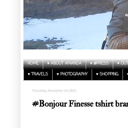
HOME
♥ ABOUT AMANDA
♥ @PRESS
♥ OUT
♥ TRAVELS
♥ PHOTOGRAPHY
♥ SHOPPING
Thursday, November 14, 2013
#Bonjour Finesse tshirt bran