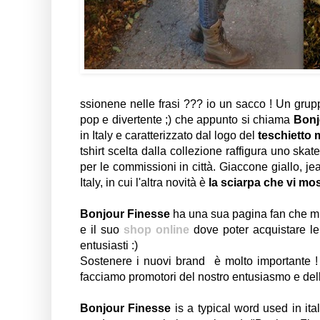
ssionene nelle frasi ??? io un sacco ! Un gruppo
pop e divertente ;) che appunto si chiama
Bonj
in Italy e caratterizzato dal logo del
teschietto
tshirt scelta dalla collezione raffigura uno skater
per le commissioni in città. Giaccone giallo, j
Italy, in cui l'altra novità è
la sciarpa che vi mos
Bonjour Finesse
ha una sua pagina fan che mi
e il suo
shop online
dove poter acquistare le
entusiasti :)
Sostenere i nuovi brand è molto importante ! E
facciamo promotori del nostro entusiasmo e dell
Bonjour Finesse
is a typical word used in i