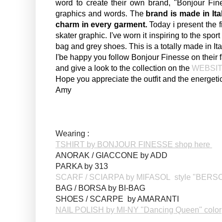
word to create their own brand, "Bonjour Fin
graphics and words. The
brand is made in Ita
charm in every garment.
Today i present the fi
skater graphic. I've worn it inspiring to the spo
bag and grey shoes. This is a totally made in Ital
I'be happy you follow Bonjour Finesse on their
and give a look to the collection on the
WEBSIT
Hope you appreciate the outfit and the energet
Amy
Wearing :
TSHIRT by BONJOUR FINESSE shop here
ANORAK / GIACCONE by ADD
PARKA by 313
SCARF / SCIARPA by MIFASOL style "BERSCI
BAG / BORSA by BI-BAG
SHOES / SCARPE by AMARANTI
NAIL POLISH by MI-NY "Dancing Queen" color