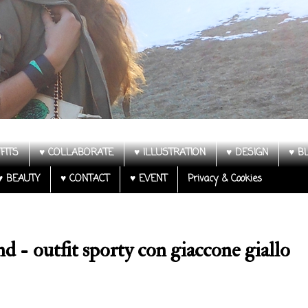
FITS
♥ COLLABORATE
♥ ILLUSTRATION
♥ DESIGN
♥ B
♥ BEAUTY
♥ CONTACT
♥ EVENT
Privacy & Cookies
d - outfit sporty con giaccone giallo