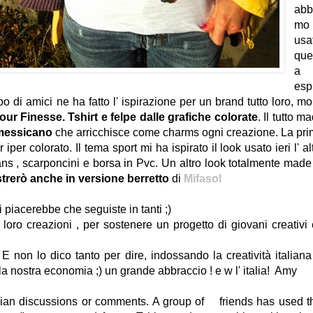
abb
mo
usa
que
a
esp
 di amici ne ha fatto l' ispirazione per un brand tutto loro, mo
our Finesse.
Tshirt e felpe dalle grafiche colorate
. Il tutto m
 messicano
che arricchisce come charms ogni creazione. La pr
 iper colorato. Il tema sport mi ha ispirato il look usato ieri l' al
eans , scarponcini e borsa in Pvc. Un altro look totalmente made
trerò anche in versione berretto
di
Mifasol
 piacerebbe che seguiste in tanti ;)
 loro creazioni , per sostenere un progetto di giovani creativi
 non lo dico tanto per dire, indossando la creatività italiana
a nostra economia ;) un grande abbraccio ! e w l' italia! Amy
talian discussions or comments. A group of friends has used t