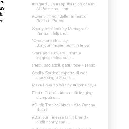
red
#Jaqard , un #app #fashion che mi
 as
APPassiona : com...
ful
#Eventi : Tivoli Ballet al Teatro
pvc
Regio di Parma
Sporty total look by Mariagrazia
Panizzi , felpa e...
"One more shot" by
Bonjourfinesse, outfit in felpa
Stars and Flowers , tshirt e
leggings, idea outfi...
Pesci, scoiattoli, gatti, rose + remix
Cecilia Sardeo, esperta di web
marketing e Seo: le...
Make Love no War by Automa Style
Fiori e Colibrì - idea outfit leggings
stampati e ...
#Outfit Tropical black - Alfa Omega
Brand
#Bonjour Finesse tshirt brand -
outfit sporty con ...