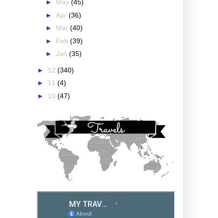
►
May
(45)
►
Apr
(36)
►
Mar
(40)
►
Feb
(39)
►
Jan
(35)
►
12
(340)
►
11
(4)
►
10
(47)