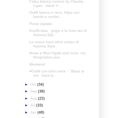
Felpa bianca couture by Claudia
Ligari - black 'n ...
Outfit bianco e nero, felpa con
bambi e rondini , ...
Press Update
#outfit idea - grigio e la maxi tee di
Automa Styl...
Le nuove maxi tshirt unisex di
Automa Style
#rose e #fiori #gatti and more, my
#inspiration pics
Weekend
#Outfit con tshirt nera - " Black to
me , back to...
►
Oct
(34)
►
Sep
(38)
►
Aug
(22)
►
Jul
(33)
►
Jun
(48)