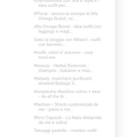
#24oredimoda con SiSi e Style.it -
idea outfit per ...
#Floral - ancora le stampe di Alfa
Omega Brand, co...
Alfa Omega Brand - idea outfit con
leggings e magl...
Sotto la pioggia con Mifasol - outfit
con berretto...
#outfit, colori d' autunno - carp
maxi-tee
#beauty - Herbal Essences -
shampoo , balsamo e mas...
#beauty -maschere purificanti,
idratanti Bottega V...
#simplechic #fashion colors + deer
- do all the th...
#fashion - Shorts customizzati da
me - jeans e ros...
Micro Capsule - La felpa disegnata
da me è online
Tatuaggi pastello - maxitee outfit