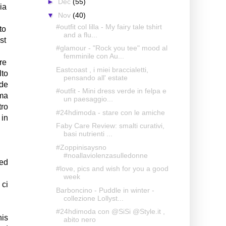
►
Dec
(55)
ia
▼
Nov
(40)
#outfit col lilla - My fairy tale tshirt
to
and a flu...
st
#glamour - "Rock you tee" mood al
femminile con Au...
re
Eastcoast , i miei braccialetti,
lto
pensando all' estate
ade
#outfit - Mini dress verde in felpa e
ima
un paesaggio...
tro
#24hdimoda - stare con le amiche
 in
Faby Care Review: smalti curativi,
basi nutrienti ...
#Zoppinisaysno
#noallaviolenzasulledonne
 ed
#love, pics and wish for you a good
week
 ci
Barboncino - Puddle in winter -
collezione Lollyst...
#24hdimoda con @SiSi @Style.it ,
his
abito nero