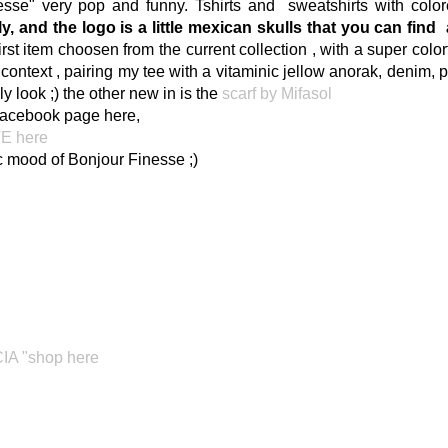
esse" very pop and funny. Tshirts and sweatshirts with colo
ly, and the logo is a little mexican skulls that you can find
rst item choosen from the current collection , with a super color
rt context , pairing my tee with a vitaminic jellow anorak, denim, 
y look ;) the other new in is the
scarf by Mifasol
 facebook page here,
E here
ic mood of Bonjour Finesse ;)
A "shop here