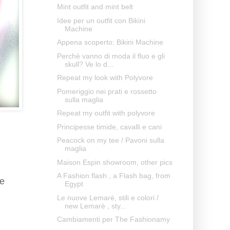
Mint outfit and mint belt
Idee per un outfit con Bikini
Machine
Appena scoperto: Bikini Machine
Perchè vanno di moda il fluo e gli
skull? Ve lo d...
Repeat my look with Polyvore
Pomeriggio nei prati e rossetto
sulla maglia
Repeat my outfit with polyvore
Principesse timide, cavalli e cani
Peacock on my tee / Pavoni sulla
maglia
Maison Espin showroom, other pics
A Fashion flash , a Flash bag, from
ne
Egypt
Le nuove Lemarè, stili e colori /
new Lemarè , sty...
Cambiamenti per The Fashionamy