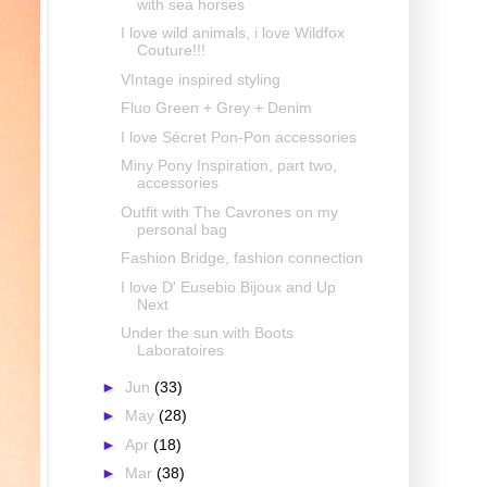
with sea horses
I love wild animals, i love Wildfox
Couture!!!
VIntage inspired styling
Fluo Green + Grey + Denim
I love Sécret Pon-Pon accessories
Miny Pony Inspiration, part two,
accessories
Outfit with The Cavrones on my
personal bag
Fashion Bridge, fashion connection
I love D' Eusebio Bijoux and Up
Next
Under the sun with Boots
Laboratoires
►
Jun
(33)
►
May
(28)
►
Apr
(18)
►
Mar
(38)