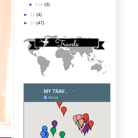
►
Feb
(3)
►
11
(4)
►
10
(47)