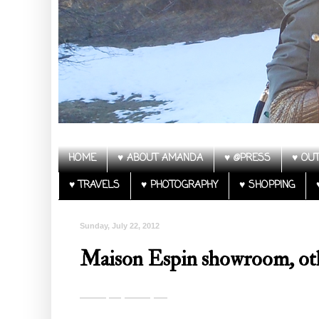
HOME
♥ ABOUT AMANDA
♥ @PRESS
♥ OUT
♥ TRAVELS
♥ PHOTOGRAPHY
♥ SHOPPING
Sunday, July 22, 2012
Maison Espin showroom, oth
Follow my blog with Bloglovin