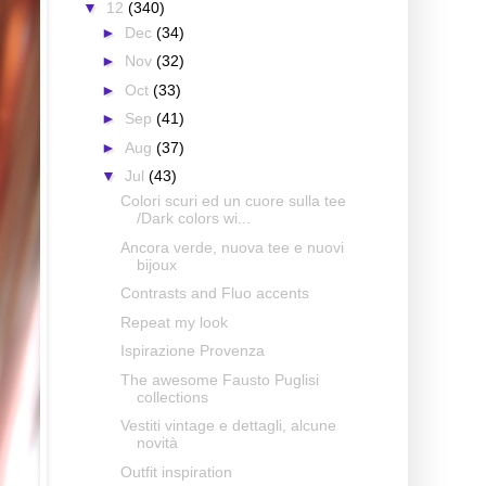
▼
12
(340)
►
Dec
(34)
►
Nov
(32)
►
Oct
(33)
►
Sep
(41)
►
Aug
(37)
▼
Jul
(43)
Colori scuri ed un cuore sulla tee
/Dark colors wi...
Ancora verde, nuova tee e nuovi
bijoux
Contrasts and Fluo accents
Repeat my look
Ispirazione Provenza
The awesome Fausto Puglisi
collections
Vestiti vintage e dettagli, alcune
novità
Outfit inspiration