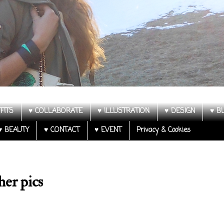
FITS
♥ COLLABORATE
♥ ILLUSTRATION
♥ DESIGN
♥ B
♥ BEAUTY
♥ CONTACT
♥ EVENT
Privacy & Cookies
er pics