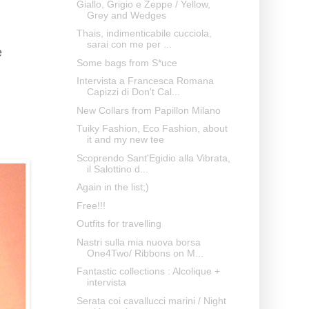
Giallo, Grigio e Zeppe / Yellow,
Grey and Wedges
Thais, indimenticabile cucciola,
sarai con me per ...
e
Some bags from S*uce
Intervista a Francesca Romana
Capizzi di Don't Cal...
New Collars from Papillon Milano
Tuiky Fashion, Eco Fashion, about
it and my new tee
Scoprendo Sant'Egidio alla Vibrata,
il Salottino d...
Again in the list;)
Free!!!
Outfits for travelling
Nastri sulla mia nuova borsa
One4Two/ Ribbons on M...
Fantastic collections : Alcolique +
intervista
Serata coi cavallucci marini / Night