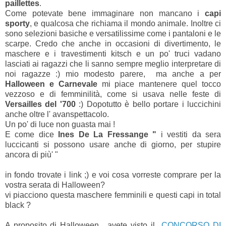
paillettes
.
Come potevate bene immaginare non mancano i
capi
sporty
, e qualcosa che richiama il mondo animale. Inoltre ci
sono selezioni basiche e versatilissime come i pantaloni e le
scarpe. Credo che anche in occasioni di divertimento, le
maschere e i travestimenti kitsch e un po' truci vadano
lasciati ai ragazzi che li sanno sempre meglio interpretare di
noi ragazze :) mio modesto parere, ma anche a per
Halloween e Carnevale
mi piace mantenere quel tocco
vezzoso e di femminilità, come si usava nelle feste di
Versailles del '700
:) Dopotutto è bello portare i luccichini
anche oltre l' avanspettacolo.
Un po' di luce non guasta mai !
E come dice
Ines De La Fressange "
i vestiti da sera
luccicanti si possono usare anche di giorno, per stupire
ancora di più' "
in fondo trovate i link ;) e voi cosa vorreste comprare per la
vostra serata di Halloween?
vi piacciono questa maschere femminili e questi capi in total
black ?
A proposito di Halloween , avete visto il
CONCORSO DI