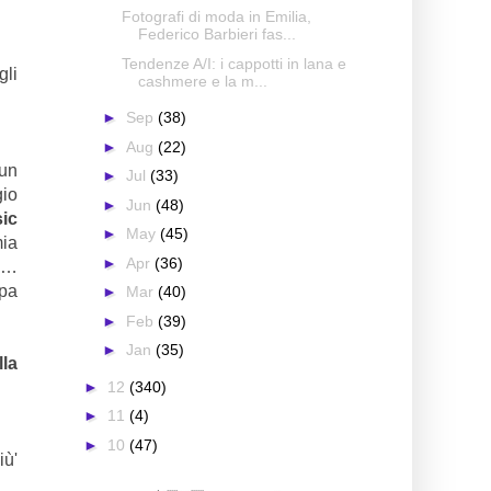
Fotografi di moda in Emilia,
Federico Barbieri fas...
Tendenze A/I: i cappotti in lana e
gli
cashmere e la m...
►
Sep
(38)
►
Aug
(22)
 un
►
Jul
(33)
gio
►
Jun
(48)
ic
►
May
(45)
mia
►
Apr
(36)
co…
pa
►
Mar
(40)
►
Feb
(39)
►
Jan
(35)
lla
►
12
(340)
►
11
(4)
►
10
(47)
iù'