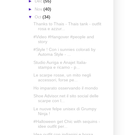
►
Dec
(55)
►
Nov
(40)
▼
Oct
(34)
Thanks to Thais - Thais tank - outfit
rosa e azzur...
#Video #Hangover #people and
story
#Style ! Con i sunnies colorati by
Automa Style - ...
Studio Auriga e Anajet Italia-
stampa e ricamo - p...
Le scarpe rosse, un mito negli
accessori, forse pe...
Ho imparato osservando il mondo
Shoe Advisor.net il sito social delle
scarpe con l...
Le nuove felpe unisex di Grumpy
Ninja !
#Halloween get Chic with sequins -
idee outfit per...
Idea outfit con indianini e borsa