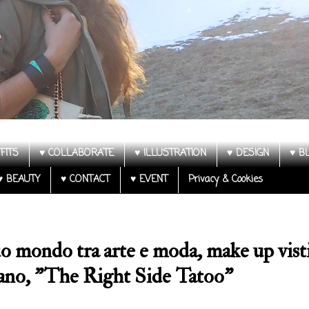
FITS
♥ COLLABORATE
♥ ILLUSTRATION
♥ DESIGN
♥ B
♥ BEAUTY
♥ CONTACT
♥ EVENT
Privacy & Cookies
 suo mondo tra arte e moda, make up vist
lano, "The Right Side Tatoo"