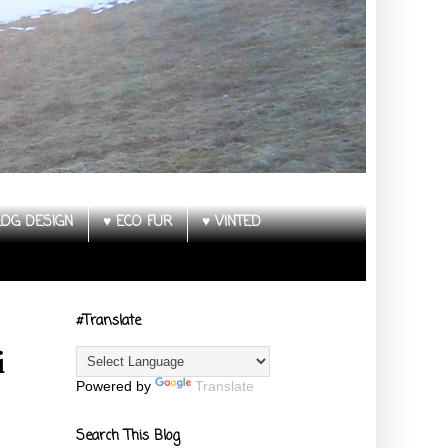
LOG DESIGN
♥ ECO FUR
♥ VINTED
#Translate
i
Powered by
Translate
Search This Blog