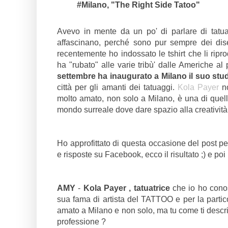
#Milano, "The Right Side Tatoo"
Avevo in mente da un po' di parlare di tatuag
affascinano, perché sono pur sempre dei dis
recentemente ho indossato le tshirt che li rip
ha "rubato" alle varie tribù' dalle Americhe a
settembre ha inaugurato a Milano il suo stu
città per gli amanti dei tatuaggi.
Kola Payer
no
molto amato, non solo a Milano, è una di quelle
mondo surreale dove dare spazio alla creatività
Ho approfittato di questa occasione del post pe
e risposte su Facebook, ecco il risultato ;) e poi
AMY
-
Kola Payer , tatuatrice
che io ho conos
sua fama di artista del TATTOO e per la parti
amato a Milano e non solo, ma tu come ti descriv
professione ?