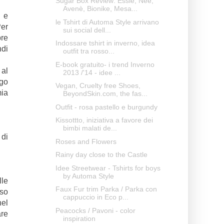
Sugar Box Review: Essie, Nee,
Avenè, Bionike, Mesa...
e e
le Tshirt di Automa Style arrivano
Per
sui social dell...
pre
Indossare tshirt in inverno, idea
ndi
outfit tra rosso...
E-book gratuito- i trend Inverno
 al
2013 /'14 - idee ...
ngo
Vegan, Cruelty free Shoes,
mia
BeyondSkin.com, the fas...
Outfit - rosa pastello e burgundy
Kissottto, iniziativa a favore dei
bimbi malati de...
 di
Roses and Flowers
Rainy day close to the Castle
Idee Streetwear - Tshirts for boys
by Automa Style
lle
Faux Fur trim Parka / Parka con
sso
cappuccio in Eco p...
nel
Peacocks / Pavoni - color
are
inspiration