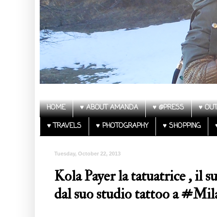
HOME
♥ ABOUT AMANDA
♥ @PRESS
♥ OUT
♥ TRAVELS
♥ PHOTOGRAPHY
♥ SHOPPING
Tuesday, October 22, 2013
Kola Payer la tatuatrice , il
dal suo studio tattoo a #Mi