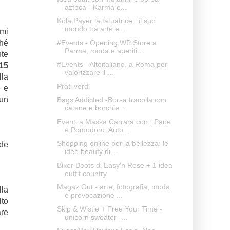
azteca - Karma o...
Kola Payer la tatuatrice , il suo
mondo tra arte e...
 mi
#Events - Opening WP Store a
ché
Parma, moda e aperiti...
nte
#Events - Altoitaliano, a Roma per
15
valorizzare il ...
lla
Prati verdi
e e
 un
Bags Addicted -Borsa tracolla con
catene e borchie...
Eventi a Massa Carrara con : Pane
e Pomodoro, Auto...
Shopping online per la bellezza: le
nde
idee beauty di...
Biker Boots di Easy'n Rose + 1 idea
outfit country
Magaz Out - arte, fotografia, moda
lla
e provocazione ...
lto
Skip & Wistle + Free Your Time -
are
unicorn sweater -...