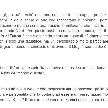
gi, un po' perché rientrano nei miei futuri progetti, perché
egni e delle opere d' arte che raccontano e ispirano , per
roducono e perché sono una tradizione millenaria che l' Occide
l profondo Nord. Per questo post ho coinvolto un amica, che il
dio di Tattoo
è che è anche da prima un punto di riferimento ne
n è solo una tatuatrice, ma un personaggio molto particolar
 grandi persone conosciute attraverso il blog. Il suo studio è
.
r soddisfare varie curiosità, attraverso i nostri scambi di doma
 le foto del mondo di Kola ;)
ciuto tramite il web, e che moltissimi altrI conoscono grazie a
colare personalità che la portano ad essere un personaggio mo
eresti Kola ? Il tuo carattere come lo esprimi nella tua particol