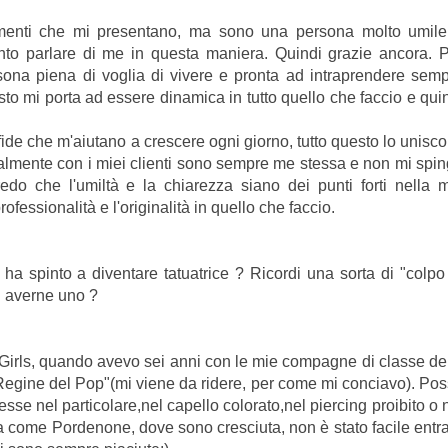
limenti che mi presentano, ma sono una persona molto umil
to parlare di me in questa maniera. Quindi grazie ancora. 
sona piena di voglia di vivere e pronta ad intraprendere sem
to mi porta ad essere dinamica in tutto quello che faccio e qui
de che m'aiutano a crescere ogni giorno, tutto questo lo unisco
lmente con i miei clienti sono sempre me stessa e non mi spi
edo che l'umiltà e la chiarezza siano dei punti forti nella 
essionalità e l'originalità in quello che faccio.
ha spinto a diventare tatuatrice ? Ricordi una sorta di "colpo
di averne uno ?
Girls, quando avevo sei anni con le mie compagne di classe de
Regine del Pop"(mi viene da ridere, per come mi conciavo). Po
sse nel particolare,nel capello colorato,nel piercing proibito o 
la come Pordenone, dove sono cresciuta, non è stato facile entr