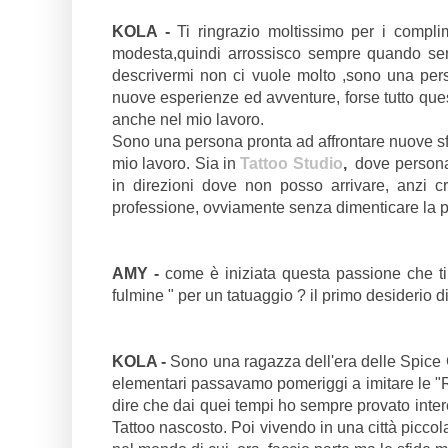
KOLA -
Ti ringrazio moltissimo per i comp
modesta,quindi arrossisco sempre quando sen
descrivermi non ci vuole molto ,sono una per
nuove esperienze ed avventure, forse tutto ques
anche nel mio lavoro.
Sono una persona pronta ad affrontare nuove sfi
mio lavoro. Sia in
Tattoo Studio
,
dove persona
in direzioni dove non posso arrivare, anzi cr
professione, ovviamente senza dimenticare la prof
AMY -
come è iniziata questa passione che ti 
fulmine " per un tatuaggio ? il primo desiderio 
KOLA -
Sono una ragazza dell'era delle Spice 
elementari passavamo pomeriggi a imitare le "
dire che dai quei tempi ho sempre provato intere
Tattoo nascosto. Poi vivendo in una città picco