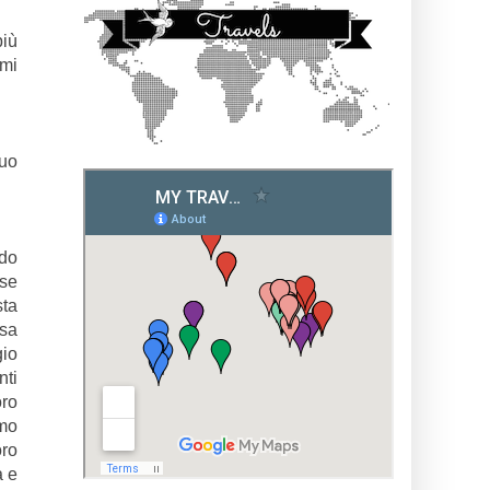
più
 mi
tuo
edo
lse
sta
osa
gio
nti
oro
amo
oro
a e