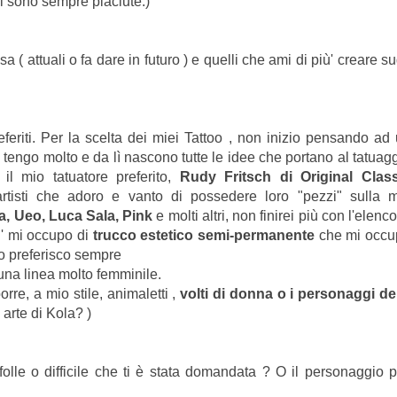
mi sono sempre piaciute:)
a ( attuali o fa dare in futuro ) e quelli che ami di più' creare su
eriti. Per la scelta dei miei Tattoo , non inizio pensando ad
ui tengo molto e da lì nascono tutte le idee che portano al tatuag
l mio tatuatore preferito,
Rudy Fritsch di Original Class
 artisti che adoro e vanto di possedere loro "pezzi" sulla 
a, Ueo, Luca Sala, Pink
e molti altri, non finirei più con l'elen
iù' mi occupo di
trucco estetico semi-permanente
che mi occu
oo preferisco sempre
una linea molto femminile.
rre, a mio stile, animaletti ,
volti di donna o i personaggi de
 arte di Kola? )
 folle o difficile che ti è stata domandata ? O il personaggio p