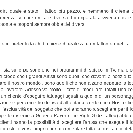
ti quale è stato il tattoo più pazzo, e nemmeno il cliente 
perienza sempre unica e diversa, ho imparata a viverla così e
tonia e proporti sempre obbiettivi diversi!
nd preferiti da chi ti chiede di realizzare un tattoo e quelli a 
, sia sulle persone che nei programmi di spicco in Tv, ma cr
 credo che i grandi Artisti sono quelli che davanti a notizie fa
re il nostro mondo , sono quelli che non alzano neppure la te
 lavorare. Adesso va molto il fatto di modulare, infatti una c
 un cliente d'eseguire tatuaggi uguali a quello di un personag
ne e per come ho deciso d'affrontarla, credo che i Nostri clie
esclusività del soggetto che poi andranno a scegliere per il l
 aperto insieme a Gilberto Payer (The Right Side Tattoo) abbi
clienti hanno la possibilità di scegliere l'artista che esegue il l
 con stili diversi proprio per accontentare tutta la nostra clientel