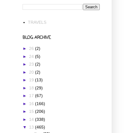
TRAVELS
BLOG ARCHIVE
►
26
(2)
►
24
(5)
►
23
(2)
►
20
(2)
►
19
(13)
►
18
(29)
►
17
(67)
►
16
(166)
►
15
(206)
►
14
(338)
▼
13
(465)